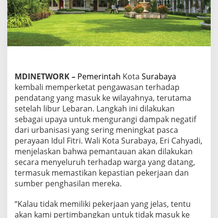
r
a
b
a
y
a
u
n
t
MDINETWORK –
Pemerintah
Kota
Surabaya
u
kembali memperketat pengawasan terhadap
k
pendatang yang masuk ke wilayahnya, terutama
M
e
setelah libur Lebaran. Langkah ini dilakukan
n
sebagai upaya untuk mengurangi dampak negatif
g
dari urbanisasi yang sering meningkat pasca
a
perayaan Idul Fitri. Wali Kota Surabaya, Eri Cahyadi,
t
menjelaskan bahwa pemantauan akan dilakukan
a
s
secara menyeluruh terhadap warga yang datang,
i
termasuk memastikan kepastian pekerjaan dan
A
sumber penghasilan mereka.
r
u
“Kalau tidak memiliki pekerjaan yang jelas, tentu
s
P
akan kami pertimbangkan untuk tidak masuk ke