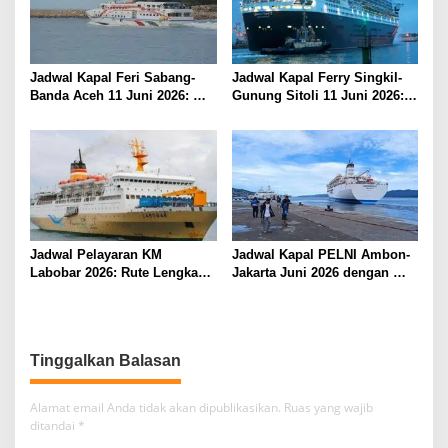
Jadwal Kapal Feri Sabang-
Jadwal Kapal Ferry Singkil-
Banda Aceh 11 Juni 2026:
Gunung Sitoli 11 Juni 2026:
Informasi Terkini untuk
Informasi Terkini dan Tarif
Penumpang dan Pengemudi
Lengkap
Jadwal Pelayaran KM
Jadwal Kapal PELNI Ambon-
Labobar 2026: Rute Lengkap
Jakarta Juni 2026 dengan
dari Jakarta ke Papua Barat
Tarif Promo Menarik
Alamat email Anda tidak akan dipublikasikan.
Ruas yang wajib
ditandai
*