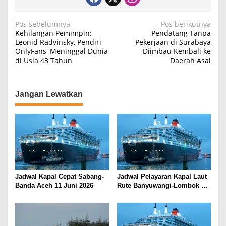
N
Pos sebelumnya
Pos berikutnya
Kehilangan Pemimpin:
Pendatang Tanpa
a
Leonid Radvinsky, Pendiri
Pekerjaan di Surabaya
OnlyFans, Meninggal Dunia
Diimbau Kembali ke
v
di Usia 43 Tahun
Daerah Asal
i
g
a
Jangan Lewatkan
s
i
p
o
s
Jadwal Kapal Cepat Sabang-
Jadwal Pelayaran Kapal Laut
Banda Aceh 11 Juni 2026
Rute Banyuwangi-Lombok
Kamis, 11 Juni 2026