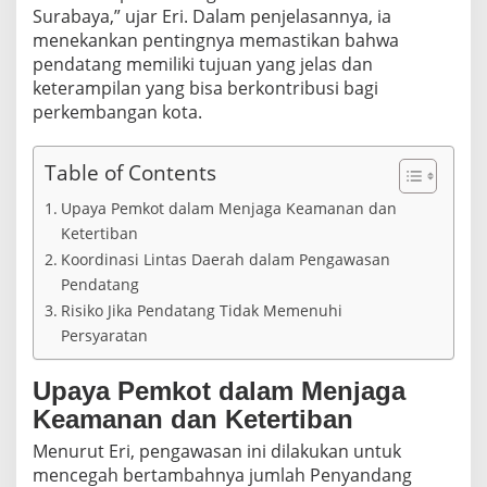
e
Surabaya,” ujar Eri. Dalam penjelasannya, ia
n
menekankan pentingnya memastikan bahwa
d
pendatang memiliki tujuan yang jelas dan
a
t
keterampilan yang bisa berkontribusi bagi
a
perkembangan kota.
n
g
P
Table of Contents
a
s
Upaya Pemkot dalam Menjaga Keamanan dan
c
Ketertiban
a
Koordinasi Lintas Daerah dalam Pengawasan
L
e
Pendatang
b
Risiko Jika Pendatang Tidak Memenuhi
a
Persyaratan
r
a
n
Upaya Pemkot dalam Menjaga
Keamanan dan Ketertiban
Menurut Eri, pengawasan ini dilakukan untuk
mencegah bertambahnya jumlah Penyandang