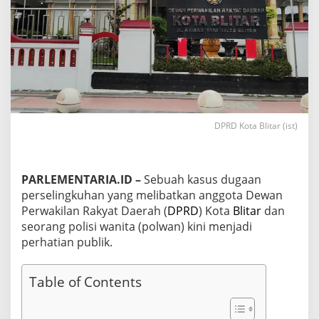
a
n
A
n
g
g
o
t
a
D
DPRD Kota Blitar (ist)
P
R
D
d
PARLEMENTARIA.ID –
Sebuah kasus dugaan
e
perselingkuhan yang melibatkan anggota Dewan
n
g
Perwakilan Rakyat Daerah (
DPRD
) Kota
Blitar
dan
a
seorang polisi wanita (polwan) kini menjadi
n
perhatian publik.
P
o
l
Table of Contents
w
a
n