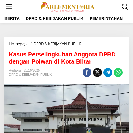
L
e
w
a
BERITA
DPRD & KEBIJAKAN PUBLIK
PEMERINTAHAN
P
t
i
k
e
Homepage
/
DPRD & KEBIJAKAN PUBLIK
K
k
a
o
Kasus Perselingkuhan Anggota DPRD
s
n
u
dengan Polwan di Kota Blitar
t
s
e
P
Redaksi
25/10/2025
n
DPRD & KEBIJAKAN PUBLIK
e
r
s
e
l
i
n
g
k
u
h