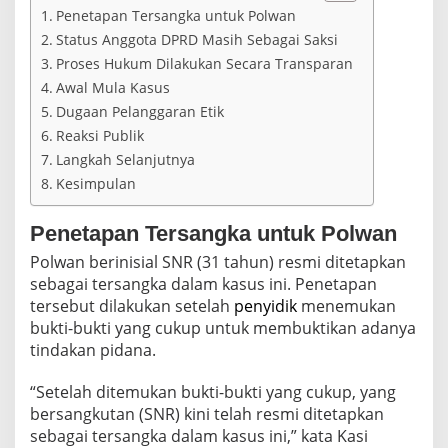
d
Penetapan Tersangka untuk Polwan
i
Status Anggota DPRD Masih Sebagai Saksi
K
o
Proses Hukum Dilakukan Secara Transparan
t
Awal Mula Kasus
a
Dugaan Pelanggaran Etik
B
l
Reaksi Publik
i
Langkah Selanjutnya
t
Kesimpulan
a
r
Penetapan Tersangka untuk Polwan
Polwan berinisial SNR (31 tahun) resmi ditetapkan
sebagai tersangka dalam kasus ini. Penetapan
tersebut dilakukan setelah
penyidik
menemukan
bukti-bukti yang cukup untuk membuktikan adanya
tindakan pidana.
“Setelah ditemukan bukti-bukti yang cukup, yang
bersangkutan (SNR) kini telah resmi ditetapkan
sebagai tersangka dalam kasus ini,” kata Kasi