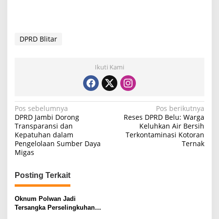
DPRD Blitar
Ikuti Kami
N
Pos sebelumnya
Pos berikutnya
DPRD Jambi Dorong
Reses DPRD Belu: Warga
a
Transparansi dan
Keluhkan Air Bersih
Kepatuhan dalam
Terkontaminasi Kotoran
v
Pengelolaan Sumber Daya
Ternak
i
Migas
g
Posting Terkait
a
s
Oknum Polwan Jadi
i
Tersangka Perselingkuhan
dengan Anggota DPRD Blitar