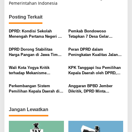
i
Pemerintahan Indonesia
g
Posting Terkait
a
s
DPRD: Kondisi Sekolah
Pemkab Bondowoso
i
Menengah Pertama Negeri di
Tetapkan 7 Desa Gelar
Kota Denpasar
Pilkades PAW 2026, DPRD
p
Soroti Aturan Periodisasi
DPRD Dorong Stabilitas
Peran DPRD dalam
o
Harga Pangan di Jawa Timur
Peningkatan Kualitas Jalan
s
Menghadapi Ramadan dan
Provinsi Lampung
Idul Fitri 2026
Wali Kota Yogya Kritik
KPK Tanggapi Isu Pemilihan
terhadap Mekanisme
Kepala Daerah oleh DPRD,
Pemilihan Kepala Daerah
Ungkap Bahaya Politik
yang Dikembalikan ke DPRD
Transaksional
Perkembangan Sistem
Anggaran BPBD Jember
Pemilihan Kepala Daerah di
Dikritik, DPRD Minta
Indonesia, Isu Pemilihan
Peninjauan Kembali
Melalui DPRD Kembali
Muncul
Jangan Lewatkan