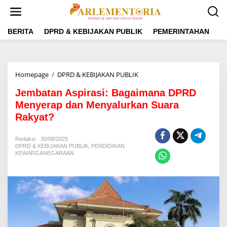
L
e
w
a
BERITA
DPRD & KEBIJAKAN PUBLIK
PEMERINTAHAN
P
t
i
k
e
Homepage
/
DPRD & KEBIJAKAN PUBLIK
J
k
e
o
Jembatan Aspirasi: Bagaimana DPRD
m
n
b
Menyerap dan Menyalurkan Suara
t
a
e
Rakyat?
t
n
a
n
Redaksi
30/08/2025
DPRD & KEBIJAKAN PUBLIK
,
PENDIDIKAN
A
KEWARGANEGARAAN
s
p
i
r
a
s
i
: