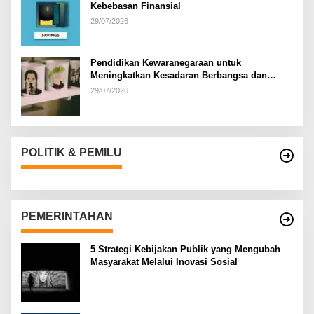
Kebebasan Finansial
29/07/2026
Pendidikan Kewaranegaraan untuk
Meningkatkan Kesadaran Berbangsa dan
Bernegara di…
29/07/2026
POLITIK & PEMILU
PEMERINTAHAN
5 Strategi Kebijakan Publik yang Mengubah
Masyarakat Melalui Inovasi Sosial