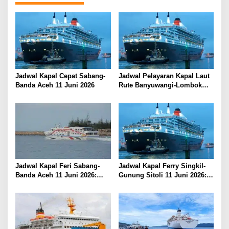
a
s
i
p
o
s
Jadwal Kapal Cepat Sabang-
Jadwal Pelayaran Kapal Laut
Banda Aceh 11 Juni 2026
Rute Banyuwangi-Lombok
Kamis, 11 Juni 2026
Jadwal Kapal Feri Sabang-
Jadwal Kapal Ferry Singkil-
Banda Aceh 11 Juni 2026:
Gunung Sitoli 11 Juni 2026:
Informasi Terkini untuk
Informasi Terkini dan Tarif
Penumpang dan Pengemudi
Lengkap