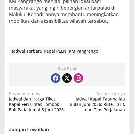
KM Pangrango menjadi pilihan ideal bagi
masyarakat yang ingin bepergian antarpulau di
Maluku. Kehadirannya membantu meningkatkan
mobilitas dan aksesibilitas wilayah tersebut.
Jadwal Terbaru Kapal PELNI KM Pangrango
Ikuti Kami
N
Pos sebelumnya
Pos berikutnya
Jadwal dan Harga Tiket
Jadwal Kapal Tatamailau
a
Kapal Feri Lintas Lombok-
Bulan Juni 2026: Rute, Tarif,
Bali Pada Jumat 5 Juni 2026
dan Tips Perjalanan
v
i
g
Jangan Lewatkan