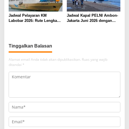
Jadwal Pelayaran KM
Jadwal Kapal PELNI Ambon-
Labobar 2026: Rute Lengkap
Jakarta Juni 2026 dengan
dari Jakarta ke Papua Barat
Tarif Promo Menarik
Tinggalkan Balasan
Alamat email Anda tidak akan dipublikasikan.
Ruas yang wajib
ditandai
*