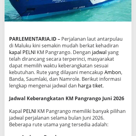
l
P
E
L
N
I
K
PARLEMENTARIA.ID –
Perjalanan laut antarpulau
M
di Maluku kini semakin mudah berkat kehadiran
P
a
kapal PELNI
KM Pangrango. Dengan
jadwal
yang
n
telah dirancang secara terperinci, masyarakat
g
dapat memilih waktu keberangkatan sesuai
r
kebutuhan. Rute yang dilayani mencakup
Ambon
,
a
n
Banda, Saumlaki, dan Namrole. Berikut informasi
g
lengkap mengenai jadwal dan
harga tiket
.
o
u
Jadwal Keberangkatan KM Pangrango Juni 2026
n
t
Kapal
PELNI
KM Pangrango memiliki banyak pilihan
u
k
jadwal perjalanan selama bulan Juni 2026.
B
Beberapa rute utama yang tersedia adalah:
u
l