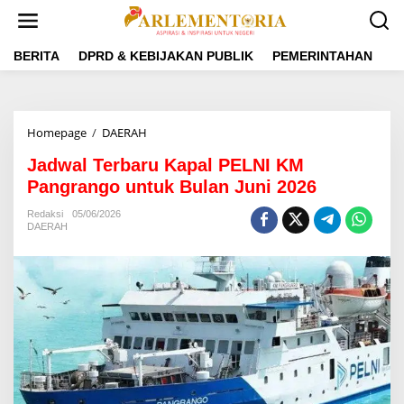
L
e
w
a
BERITA
DPRD & KEBIJAKAN PUBLIK
PEMERINTAHAN
P
t
i
k
e
Homepage
/
DAERAH
J
k
a
o
Jadwal Terbaru Kapal PELNI KM
d
n
w
Pangrango untuk Bulan Juni 2026
t
a
e
l
Redaksi
05/06/2026
n
DAERAH
T
e
r
b
a
r
u
K
a
p
a