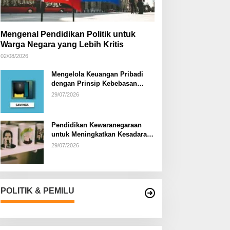
Mengenal Pendidikan Politik untuk
Warga Negara yang Lebih Kritis
02/08/2026
Mengelola Keuangan Pribadi
dengan Prinsip Kebebasan
Finansial
29/07/2026
Pendidikan Kewaranegaraan
untuk Meningkatkan Kesadaran
Berbangsa dan Bernegara di…
29/07/2026
POLITIK & PEMILU