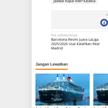
Jadwal Kapal KMP Kalabia
I
N
Pos sebelumnya
Barcelona Resmi Juara LaLiga
a
2025/2026 Usai Kalahkan Real
Madrid
v
i
g
Jangan Lewatkan
a
s
i
p
o
s