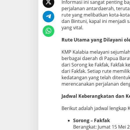
n
Informasi ini sangat penting 
g
perjalanan antardaerah, terut
-
rute yang melibatkan kota-kota
F
dan Bintuni, kapal ini menjadi 
a
k
yang vital.
f
a
Rute Utama yang Dilayani ol
k
-
KMP Kalabia melayani sejumla
B
i
berbagai daerah di Papua Barat
n
dari Sorong ke Fakfak, Fakfak k
t
dari Fakfak. Setiap rute memilik
u
kedatangan yang telah ditent
n
merencanakan perjalanan denga
i
T
e
Jadwal Keberangkatan dan K
r
b
Berikut adalah jadwal lengkap 
a
r
Sorong – Fakfak
u
Berangkat: Jumat 15 Mei 2