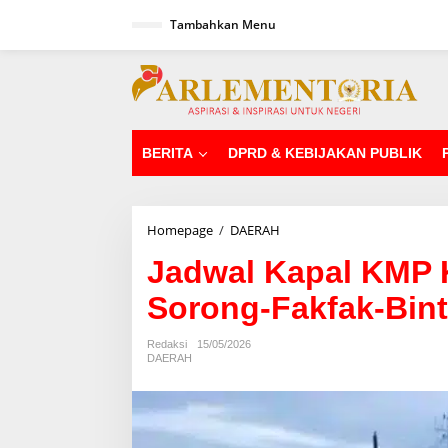
L
Tambahkan Menu
e
w
a
tutup
t
i
k
e
k
BERITA
DPRD & KEBIJAKAN PUBLIK
o
n
t
e
Homepage
/
DAERAH
J
n
a
Jadwal Kapal KMP K
d
w
Sorong-Fakfak-Bint
a
l
K
Redaksi
15/05/2026
a
DAERAH
p
a
l
K
M