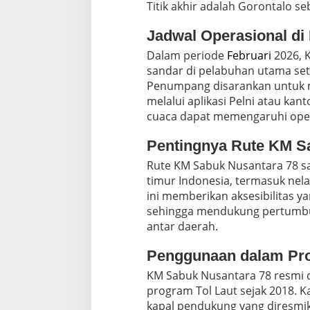
Titik akhir adalah Gorontalo se
Jadwal Operasional di
Dalam periode
Februari
2026, 
sandar di pelabuhan utama seti
Penumpang disarankan untuk 
melalui aplikasi Pelni atau kan
cuaca dapat memengaruhi oper
Pentingnya Rute KM S
Rute KM Sabuk Nusantara 78 san
timur Indonesia, termasuk nel
ini memberikan aksesibilitas ya
sehingga mendukung pertumbuh
antar daerah.
Penggunaan dalam Pro
KM Sabuk Nusantara 78 resmi d
program Tol Laut sejak 2018. Ka
kapal pendukung yang diresmik