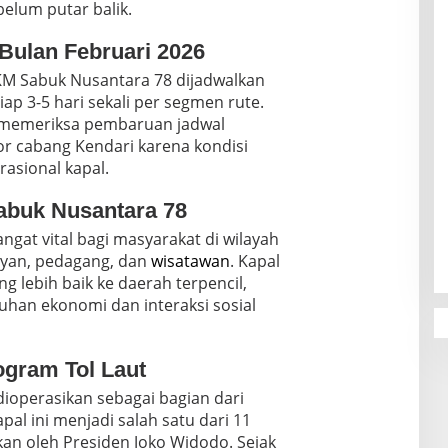
belum putar balik.
 Bulan Februari 2026
KM Sabuk Nusantara 78 dijadwalkan
ap 3-5 hari sekali per segmen rute.
memeriksa pembaruan jadwal
tor cabang Kendari karena kondisi
asional kapal.
abuk Nusantara 78
gat vital bagi masyarakat di wilayah
ayan, pedagang, dan
wisatawan
. Kapal
ng lebih baik ke daerah terpencil,
an ekonomi dan interaksi sosial
gram Tol Laut
ioperasikan sebagai bagian dari
pal ini menjadi salah satu dari 11
an oleh Presiden Joko Widodo. Sejak