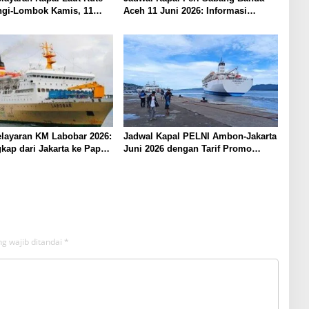
gi-Lombok Kamis, 11
Aceh 11 Juni 2026: Informasi
Terkini untuk Penumpang dan
Pengemudi
layaran KM Labobar 2026:
Jadwal Kapal PELNI Ambon-Jakarta
kap dari Jakarta ke Papua
Juni 2026 dengan Tarif Promo
Menarik
g wajib ditandai
*