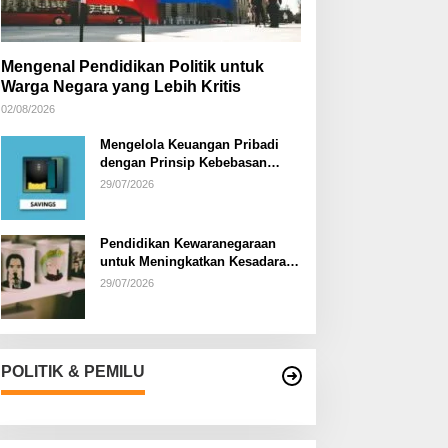
Mengenal Pendidikan Politik untuk
Warga Negara yang Lebih Kritis
02/08/2026
Mengelola Keuangan Pribadi
dengan Prinsip Kebebasan
Finansial
29/07/2026
Pendidikan Kewaranegaraan
untuk Meningkatkan Kesadaran
Berbangsa dan Bernegara di…
29/07/2026
POLITIK & PEMILU