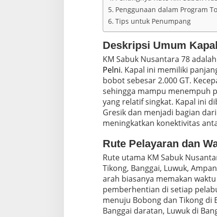
h
Penggunaan dalam Program To
d
i
Tips untuk Penumpang
B
u
Deskripsi Umum Kapal
l
a
KM Sabuk Nusantara 78 adala
n
Pelni
. Kapal ini memiliki panjan
F
bobot sebesar 2.000 GT. Kecep
e
b
sehingga mampu menempuh per
r
yang relatif singkat. Kapal ini 
u
Gresik dan menjadi bagian dar
a
meningkatkan konektivitas ant
r
i
2
Rute Pelayaran dan W
0
Rute utama KM Sabuk Nusantar
2
6
Tikong, Banggai, Luwuk, Ampan
arah biasanya memakan waktu s
pemberhentian di setiap pelabu
menuju Bobong dan Tikong di B
Banggai daratan, Luwuk di Ban