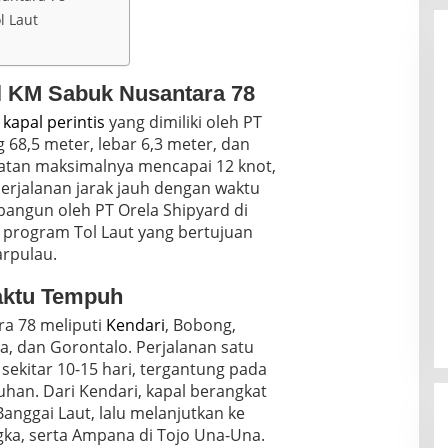
l Laut
 KM Sabuk Nusantara 78
h
kapal perintis
yang dimiliki oleh PT
g 68,5 meter, lebar 6,3 meter, dan
atan maksimalnya mencapai 12 knot,
jalanan jarak jauh dengan waktu
dibangun oleh PT Orela Shipyard di
i program Tol Laut yang bertujuan
arpulau.
aktu Tempuh
a 78 meliputi
Kendari
, Bobong,
a, dan Gorontalo. Perjalanan satu
ekitar 10-15 hari, tergantung pada
han. Dari Kendari, kapal berangkat
anggai Laut, lalu melanjutkan ke
gka, serta Ampana di Tojo Una-Una.