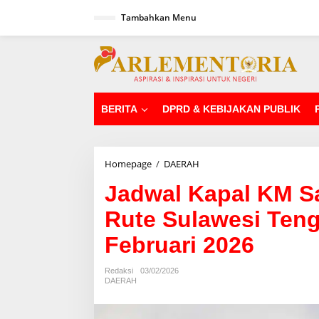
L
Tambahkan Menu
e
w
a
tutup
t
i
k
e
k
BERITA
DPRD & KEBIJAKAN PUBLIK
o
n
t
e
Homepage
/
DAERAH
J
n
a
Jadwal Kapal KM S
d
w
Rute Sulawesi Teng
a
l
Februari 2026
K
a
p
Redaksi
03/02/2026
a
DAERAH
l
K
M