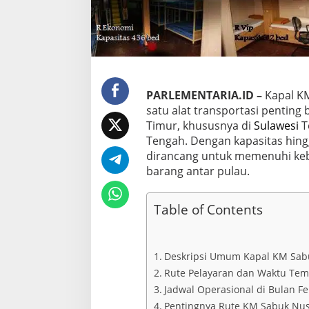
e
S
u
l
a
w
e
s
PARLEMENTARIA.ID –
Kapal K
i
satu alat transportasi penting 
T
Timur, khususnya di
Sulawesi
T
e
n
Tengah. Dengan kapasitas hing
g
dirancang untuk memenuhi k
g
barang antar pulau.
a
r
a
Table of Contents
d
a
n
T
Deskripsi Umum Kapal KM Sab
e
Rute Pelayaran dan Waktu Te
n
g
Jadwal Operasional di Bulan Fe
a
Pentingnya Rute KM Sabuk Nus