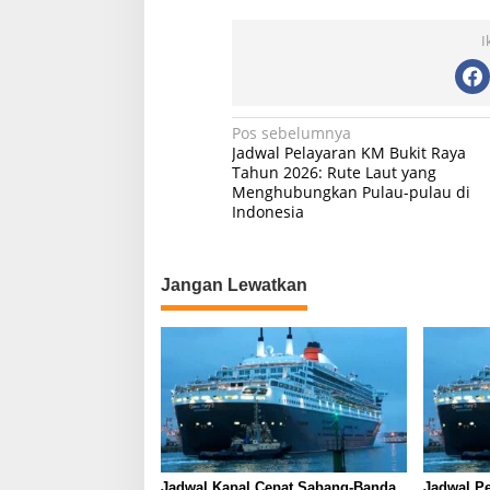
I
N
Pos sebelumnya
Jadwal Pelayaran KM Bukit Raya
a
Tahun 2026: Rute Laut yang
Menghubungkan Pulau-pulau di
v
Indonesia
i
g
Jangan Lewatkan
a
s
i
p
o
s
Jadwal Kapal Cepat Sabang-Banda
Jadwal Pe