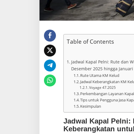
2
0
2
6
:
R
u
t
Table of Contents
e
T
a
n
Jadwal Kapal Pelni: Rute dan 
j
Desember 2025 hingga Januari
u
n
Rute Utama KM Kelud
g
Jadwal Keberangkatan KM Kel
P
Voyage 47.2025
r
Perkembangan Layanan Kapal 
i
Tips untuk Pengguna Jasa Kapa
o
Kesimpulan
k
k
e
Jadwal Kapal Pelni:
S
Keberangkatan untu
u