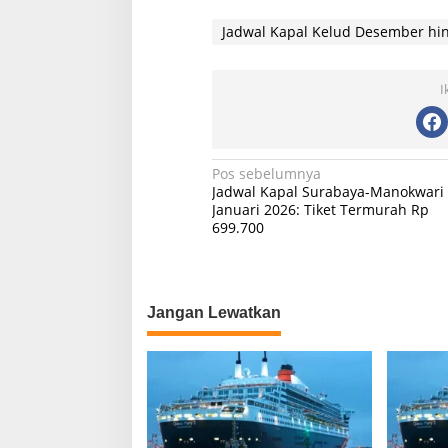
Jadwal Kapal Kelud Desember hin
I
N
Pos sebelumnya
Jadwal Kapal Surabaya-Manokwari
a
Januari 2026: Tiket Termurah Rp
699.700
v
i
g
Jangan Lewatkan
a
s
i
p
o