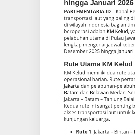
m
hingga Januari 2026
a
PARLEMENTARIA.ID –
Kapal
Pe
t
e
transportasi laut yang paling 
r
di wilayah Indonesia bagian tim
a
beroperasi adalah
KM Kelud
, 
U
pelabuhan utama di Pulau Jaw
t
a
lengkap mengenai
jadwal
keber
r
Desember 2025 hingga
Januari
a
Rute Utama KM Kelud
KM Kelud memiliki dua rute ut
operasional harian. Rute pert
Jakarta
dan pelabuhan-pelabuha
Batam
dan
Belawan
Medan. Sem
Jakarta – Batam – Tanjung Bala
Kedua rute ini sangat pentin
akses transportasi laut untuk k
kunjungan keluarga.
Rute 1
: Jakarta – Bintan 