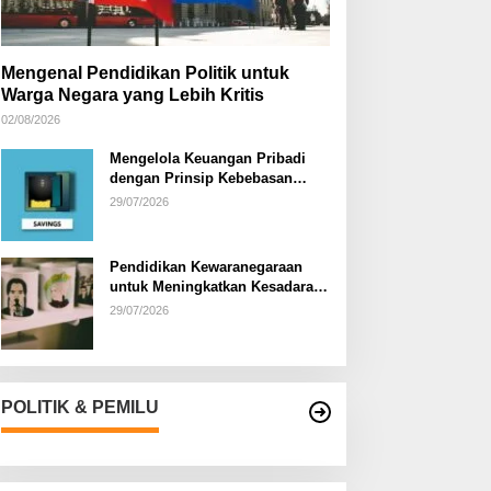
Mengenal Pendidikan Politik untuk
Warga Negara yang Lebih Kritis
02/08/2026
Mengelola Keuangan Pribadi
dengan Prinsip Kebebasan
Finansial
29/07/2026
Pendidikan Kewaranegaraan
untuk Meningkatkan Kesadaran
Berbangsa dan Bernegara di…
29/07/2026
POLITIK & PEMILU