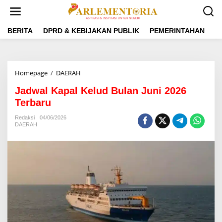
L
e
w
a
BERITA
DPRD & KEBIJAKAN PUBLIK
PEMERINTAHAN
P
t
i
k
e
Homepage
/
DAERAH
J
k
a
o
Jadwal Kapal Kelud Bulan Juni 2026
d
n
w
Terbaru
t
a
e
l
Redaksi
04/06/2026
n
DAERAH
K
a
p
a
l
K
e
l
u
d
B