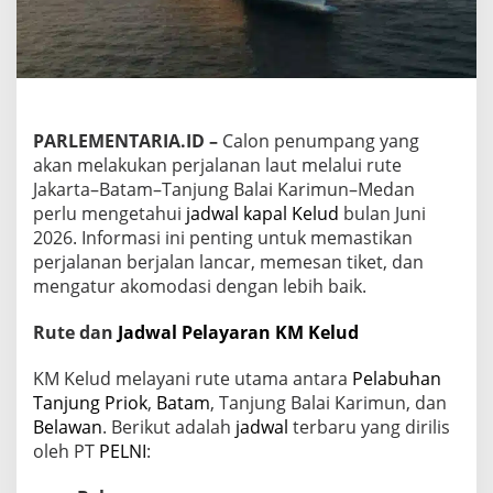
u
l
a
n
J
u
n
PARLEMENTARIA.ID –
Calon penumpang yang
i
akan melakukan perjalanan laut melalui rute
2
0
Jakarta–Batam–Tanjung Balai Karimun–Medan
2
perlu mengetahui
jadwal kapal Kelud
bulan Juni
6
2026. Informasi ini penting untuk memastikan
T
perjalanan berjalan lancar, memesan tiket, dan
e
r
mengatur akomodasi dengan lebih baik.
b
a
Rute dan
Jadwal Pelayaran
KM Kelud
r
u
KM Kelud melayani rute utama antara
Pelabuhan
Tanjung Priok
,
Batam
, Tanjung Balai Karimun, dan
Belawan
. Berikut adalah
jadwal
terbaru yang dirilis
oleh PT
PELNI
: