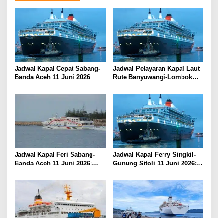
a
s
i
p
o
s
Jadwal Kapal Cepat Sabang-
Jadwal Pelayaran Kapal Laut
Banda Aceh 11 Juni 2026
Rute Banyuwangi-Lombok
Kamis, 11 Juni 2026
Jadwal Kapal Feri Sabang-
Jadwal Kapal Ferry Singkil-
Banda Aceh 11 Juni 2026:
Gunung Sitoli 11 Juni 2026:
Informasi Terkini untuk
Informasi Terkini dan Tarif
Penumpang dan Pengemudi
Lengkap