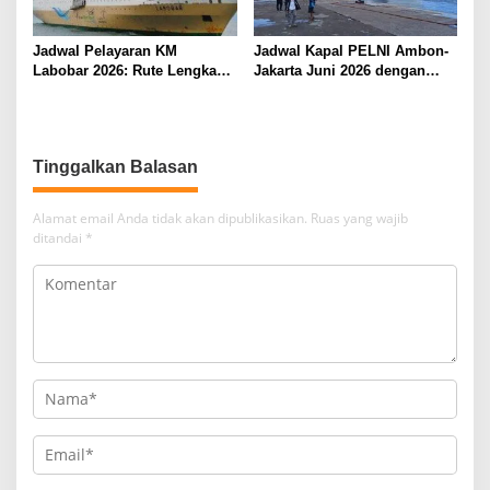
Jadwal Pelayaran KM
Jadwal Kapal PELNI Ambon-
Labobar 2026: Rute Lengkap
Jakarta Juni 2026 dengan
dari Jakarta ke Papua Barat
Tarif Promo Menarik
Tinggalkan Balasan
Alamat email Anda tidak akan dipublikasikan.
Ruas yang wajib
ditandai
*