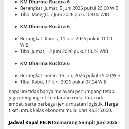
KM Dharma Rucitra 6
u
n
Berangkat: Jumat, 5 Juni 2026 pukul 23.00 WIB
i
Tiba: Minggu, 7 Juni 2026 pukul 09.00 WIB
2
0
KM Dharma Rucitra 6
2
6
Berangkat: Kamis, 11 Juni 2026 pukul 01.00
:
I
WIB
n
Tiba: Jumat, 12 Juni 2026 pukul 13.24 WIB
f
o
KM Dharma Rucitra 6
r
m
a
Berangkat: Senin, 15 Juni 2026 pukul 19.00 WIB
s
Tiba: Rabu, 17 Juni 2026 pukul 07.24 WIB
i
T
Kapal ini tidak hanya melayani penumpang tetapi
e
juga mengangkut kendaraan roda dua, roda
r
empat, serta berbagai jenis muatan logistik.
Harga
l
tiket
untuk kelas ekonomi mulai dari Rp315.000.
e
n
g
Jadwal Kapal PELNI
Semarang-Sampit Juni 2026
k