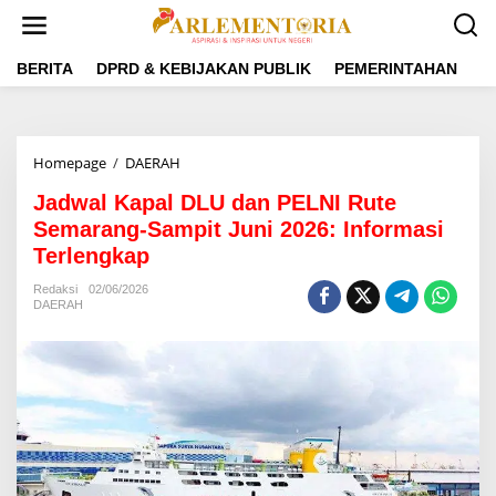
L
e
w
a
BERITA
DPRD & KEBIJAKAN PUBLIK
PEMERINTAHAN
P
t
i
k
e
Homepage
/
DAERAH
J
k
a
o
Jadwal Kapal DLU dan PELNI Rute
d
n
w
Semarang-Sampit Juni 2026: Informasi
t
a
e
Terlengkap
l
n
K
Redaksi
02/06/2026
a
DAERAH
p
a
l
D
L
U
d
a
n