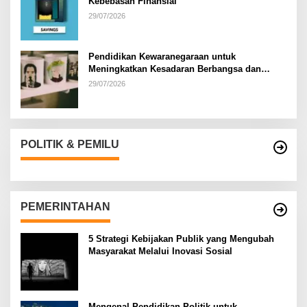
Kebebasan Finansial
29/07/2026
Pendidikan Kewaranegaraan untuk
Meningkatkan Kesadaran Berbangsa dan
Bernegara di…
29/07/2026
POLITIK & PEMILU
PEMERINTAHAN
5 Strategi Kebijakan Publik yang Mengubah
Masyarakat Melalui Inovasi Sosial
Mengenal Pendidikan Politik untuk