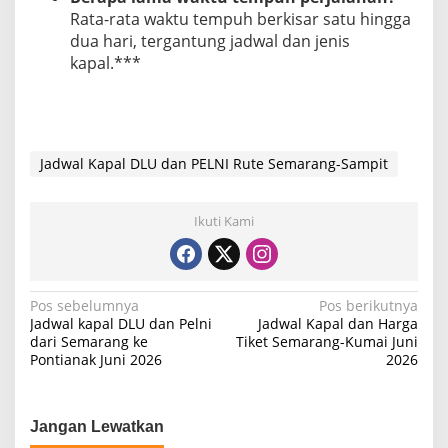
Rata-rata waktu tempuh berkisar satu hingga
dua hari, tergantung jadwal dan jenis
kapal.***
Jadwal Kapal DLU dan PELNI Rute Semarang-Sampit
Ikuti Kami
N
Pos sebelumnya
Pos berikutnya
Jadwal kapal DLU dan Pelni
Jadwal Kapal dan Harga
a
dari Semarang ke
Tiket Semarang-Kumai Juni
Pontianak Juni 2026
2026
v
i
g
Jangan Lewatkan