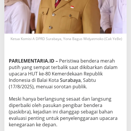
b
a
l
i
k
d
i
S
Ketua Komisi A DPRD Surabaya, Yona Bagus Widyatmoko (Cak YeBe)
u
r
a
b
PARLEMENTARIA.ID –
Peristiwa bendera merah
a
putih yang sempat terbalik saat dikibarkan dalam
y
upacara HUT ke-80 Kemerdekaan Republik
a
Indonesia di Balai Kota
Surabaya
, Sabtu
,
D
(17/8/2025), menuai sorotan publik.
P
R
Meski hanya berlangsung sesaat dan langsung
D
diperbaiki oleh pasukan pengibar bendera
M
(paskibra), kejadian ini dianggap sebagai bahan
i
n
evaluasi penting untuk penyelenggaraan upacara
t
kenegaraan ke depan.
a