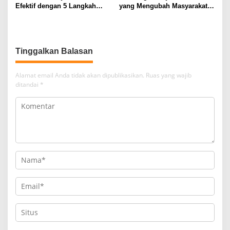
Efektif dengan 5 Langkah
yang Mengubah Masyarakat
Praktis
Melalui Inovasi Sosial
Tinggalkan Balasan
Alamat email Anda tidak akan dipublikasikan.
Ruas yang wajib
ditandai
*