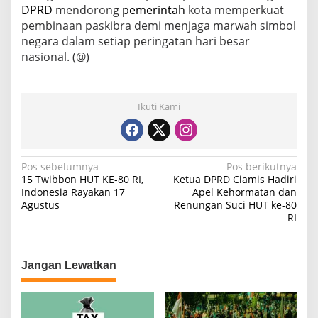
DPRD
mendorong
pemerintah
kota memperkuat
pembinaan paskibra demi menjaga marwah simbol
negara dalam setiap peringatan hari besar
nasional. (@)
Ikuti Kami
N
Pos sebelumnya
Pos berikutnya
15 Twibbon HUT KE-80 RI,
Ketua DPRD Ciamis Hadiri
a
Indonesia Rayakan 17
Apel Kehormatan dan
Agustus
Renungan Suci HUT ke-80
v
RI
i
g
a
Jangan Lewatkan
s
i