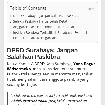
S
e
Table of Contents
l
e
DPRD Surabaya: Jangan Salahkan Paskibra
k
Seleksi Paskibra Harus Lebih Ketat
s
Anggaran Paskibra Dinilai Cukup Besar
i
P
Insiden Bendera Terbalik di Surabaya: Evaluasi
a
untuk Upacara Kenegaraan
s
k
i
DPRD Surabaya: Jangan
b
Salahkan Paskibra
r
a
Ketua Komisi A
DPRD
Kota Surabaya,
Yona Bagus
D
Widyatmoko
, menilai insiden tersebut murni
i
p
faktor ketidaksengajaan. Ia meminta masyarakat
e
tidak menghakimi para anggota paskibra yang
r
sedang bertugas.
k
e
t
“Tidak perlu dibesar-besarkan. Adik-adik paskibra
a
adalah
generasi muda
yang kelak meneruskan
t