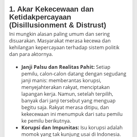
I
1. Akar Kekecewaan dan
n
d
Ketidakpercayaan
o
(Disillusionment & Distrust)
n
e
Ini mungkin alasan paling umum dan sering
s
disuarakan. Masyarakat merasa kecewa dan
i
kehilangan kepercayaan terhadap sistem politik
a
dan para aktornya.
Janji Palsu dan Realitas Pahit:
Setiap
pemilu, calon-calon datang dengan segudang
janji manis: memberantas korupsi,
menyejahterakan rakyat, menciptakan
lapangan kerja. Namun, setelah terpilih,
banyak dari janji tersebut yang menguap
begitu saja. Rakyat merasa ditipu, dan
kekecewaan ini menumpuk dari satu pemilu
ke pemilu berikutnya.
Korupsi dan Impunitas:
Isu korupsi adalah
momok yang tak kunjung usai di Indonesia.