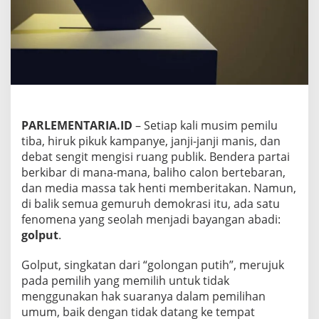
a
d
i
F
e
n
o
m
e
n
PARLEMENTARIA.ID
– Setiap kali musim pemilu
a
tiba, hiruk pikuk kampanye, janji-janji manis, dan
A
debat sengit mengisi ruang publik. Bendera partai
b
a
berkibar di mana-mana, baliho calon bertebaran,
d
dan media massa tak henti memberitakan. Namun,
i
di balik semua gemuruh demokrasi itu, ada satu
d
fenomena yang seolah menjadi bayangan abadi:
i
golput
.
S
e
t
Golput, singkatan dari “golongan putih”, merujuk
i
pada pemilih yang memilih untuk tidak
a
menggunakan hak suaranya dalam pemilihan
p
umum, baik dengan tidak datang ke tempat
P