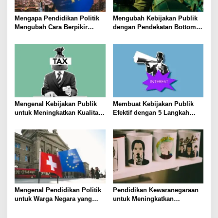
s
Mengapa Pendidikan Politik
Mengubah Kebijakan Publik
Mengubah Cara Berpikir
dengan Pendekatan Bottom-
Kaum Muda
Up
Mengenal Kebijakan Publik
Membuat Kebijakan Publik
untuk Meningkatkan Kualitas
Efektif dengan 5 Langkah
Hidup Masyarakat
Praktis
Mengenal Pendidikan Politik
Pendidikan Kewaranegaraan
untuk Warga Negara yang
untuk Meningkatkan
Lebih Kritis
Kesadaran Berbangsa dan
Bernegara di…