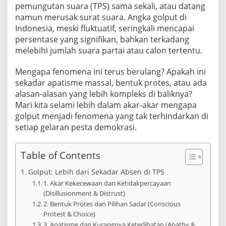
e
pemungutan suara (TPS) sama sekali, atau datang
m
namun merusak surat suara. Angka golput di
i
Indonesia, meski fluktuatif, seringkali mencapai
l
persentase yang signifikan, bahkan terkadang
u
?
melebihi jumlah suara partai atau calon tertentu.
M
e
Mengapa fenomena ini terus berulang? Apakah ini
n
sekadar apatisme massal, bentuk protes, atau ada
j
alasan-alasan yang lebih kompleks di baliknya?
e
l
Mari kita selami lebih dalam akar-akar mengapa
a
golput menjadi fenomena yang tak terhindarkan di
j
setiap gelaran pesta demokrasi.
a
h
i
Table of Contents
A
k
Golput: Lebih dari Sekadar Absen di TPS
a
1. Akar Kekecewaan dan Ketidakpercayaan
r
(Disillusionment & Distrust)
-
a
2. Bentuk Protes dan Pilihan Sadar (Conscious
k
Protest & Choice)
a
3. Apatisme dan Kurangnya Keterlibatan (Apathy &