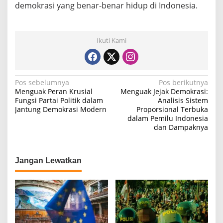
demokrasi yang benar-benar hidup di Indonesia.
Ikuti Kami
N
Pos sebelumnya
Pos berikutnya
Menguak Peran Krusial
Menguak Jejak Demokrasi:
a
Fungsi Partai Politik dalam
Analisis Sistem
Jantung Demokrasi Modern
Proporsional Terbuka
v
dalam Pemilu Indonesia
i
dan Dampaknya
g
a
Jangan Lewatkan
s
i
p
o