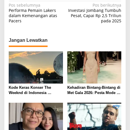
N
Pos sebelumnya
Pos berikutnya
Performa Pemain Lakers
Investasi Jombang Tumbuh
a
dalam Kemenangan atas
Pesat, Capai Rp 2,5 Triliun
Pacers
pada 2025
v
i
g
Jangan Lewatkan
a
s
i
p
o
s
Kode Keras Konser The
Kehadiran Bintang-Bintang di
Weeknd di Indonesia
Met Gala 2026: Pesta Mode
Mengundang Antusiasme
yang Menggambarkan Seni
Penggemar
dan Identitas