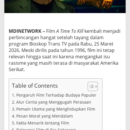
e
m
b
a
l
i
MDINETWORK
–
Film
A Time To Kill
kembali menjadi
V
perbincangan hangat setelah tayang dalam
i
program Bioskop Trans TV pada Rabu, 25 Maret
r
a
2026. Meski dirilis pada tahun 1996, film ini tetap
l
relevan hingga saat ini karena mengangkat isu
,
rasisme yang masih terasa di masyarakat Amerika
A
Serikat.
n
g
k
Table of Contents
a
t
Pengaruh Film Terhadap Budaya Populer
I
s
Alur Cerita yang Menggugah Perasaan
u
Pemain Utama yang Menghidupkan Film
R
Pesan Moral yang Mendalam
a
s
Fakta Menarik tentang Film
i
Relevansi Film di Era Sekarang