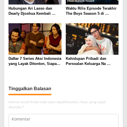
Hubungan Ari Lasso dan
Waktu Rilis Episode Terakhir
Dearly Djoshua Kembali
The Boys Season 5 di
Memanas, Ini Peran Sang
Amazon Prime Video
Keponakan
Daftar 7 Series Aksi Indonesia
Kehidupan Pribadi dan
yang Layak Ditonton, Siapa
Persoalan Keluarga Na
Favoritmu?
Daehoon
Alamat email Anda tidak akan dipublikasikan.
Ruas yang wajib
ditandai
*