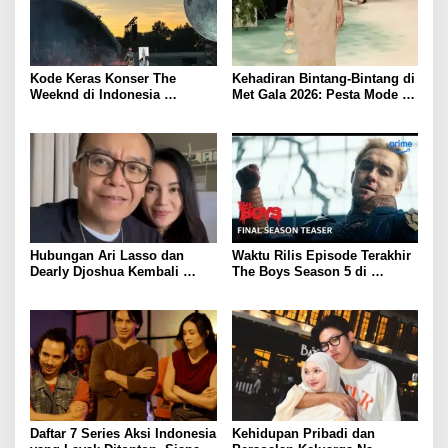
Kode Keras Konser The
Kehadiran Bintang-Bintang di
Weeknd di Indonesia
Met Gala 2026: Pesta Mode
Mengundang Antusiasme
yang Menggambarkan Seni
Penggemar
dan Identitas
Hubungan Ari Lasso dan
Waktu Rilis Episode Terakhir
Dearly Djoshua Kembali
The Boys Season 5 di
Memanas, Ini Peran Sang
Amazon Prime Video
Keponakan
Daftar 7 Series Aksi Indonesia
Kehidupan Pribadi dan