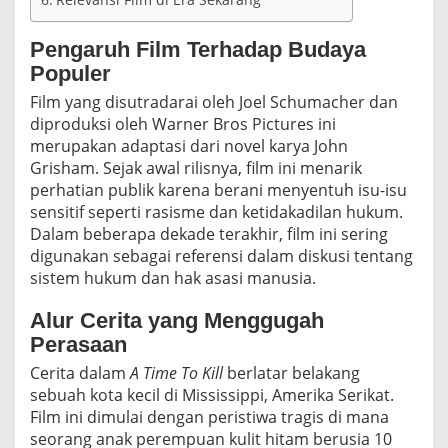
s
m
e
Pengaruh Film Terhadap Budaya
d
Populer
i
A
Film yang disutradarai oleh Joel Schumacher dan
m
diproduksi oleh Warner Bros Pictures ini
e
merupakan adaptasi dari novel karya John
r
Grisham. Sejak awal rilisnya, film ini menarik
i
k
perhatian publik karena berani menyentuh isu-isu
a
sensitif seperti rasisme dan ketidakadilan hukum.
S
Dalam beberapa dekade terakhir, film ini sering
e
digunakan sebagai referensi dalam diskusi tentang
r
sistem hukum dan hak asasi manusia.
i
k
a
Alur Cerita yang Menggugah
t
Perasaan
Cerita dalam
A Time To Kill
berlatar belakang
sebuah kota kecil di Mississippi, Amerika Serikat.
Film ini dimulai dengan peristiwa tragis di mana
seorang anak perempuan kulit hitam berusia 10