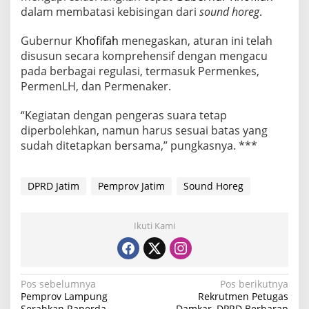
dalam membatasi kebisingan dari
sound horeg
.
Gubernur
Khofifah
menegaskan, aturan ini telah
disusun secara komprehensif dengan mengacu
pada berbagai regulasi, termasuk Permenkes,
PermenLH, dan Permenaker.
“Kegiatan dengan pengeras suara tetap
diperbolehkan, namun harus sesuai batas yang
sudah ditetapkan bersama,” pungkasnya. ***
DPRD Jatim
Pemprov Jatim
Sound Horeg
Ikuti Kami
N
Pos sebelumnya
Pos berikutnya
Pemprov Lampung
Rekrutmen Petugas
a
Serahkan Raperda
Damkar, DPRD Berharap