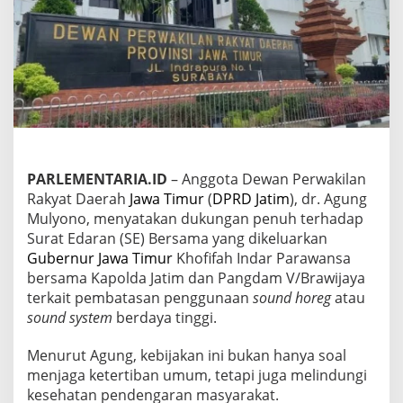
u
r
a
n
P
e
m
b
a
t
a
PARLEMENTARIA.ID
– Anggota Dewan Perwakilan
s
Rakyat Daerah
Jawa Timur
(
DPRD
Jatim
), dr. Agung
a
n
Mulyono, menyatakan dukungan penuh terhadap
S
Surat Edaran (SE) Bersama yang dikeluarkan
o
Gubernur Jawa Timur
Khofifah Indar Parawansa
u
bersama Kapolda Jatim dan Pangdam V/Brawijaya
n
terkait pembatasan penggunaan
sound horeg
atau
d
H
sound system
berdaya tinggi.
o
r
Menurut Agung, kebijakan ini bukan hanya soal
e
menjaga ketertiban umum, tetapi juga melindungi
g
kesehatan pendengaran masyarakat.
D