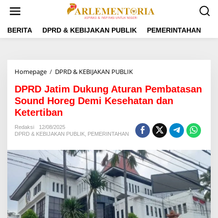
L
e
w
a
BERITA
DPRD & KEBIJAKAN PUBLIK
PEMERINTAHAN
P
t
i
k
e
Homepage
/
DPRD & KEBIJAKAN PUBLIK
D
k
P
o
DPRD Jatim Dukung Aturan Pembatasan
R
n
D
Sound Horeg Demi Kesehatan dan
t
J
e
Ketertiban
a
n
t
Redaksi
12/08/2025
i
DPRD & KEBIJAKAN PUBLIK
,
PEMERINTAHAN
m
D
u
k
u
n
g
A
t