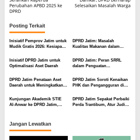
Perubahan APBD 2025 ke
Selesaikan Masalah Warga
v
DPRD
i
g
Posting Terkait
a
s
Inisiatif Pemprov Jatim untuk
DPRD Jatim: Masalah
Mudik Gratis 2026: Kesiapan
Kualitas Makanan dalam
i
Transportasi dan Jadwal
Program MBG Jawa Timur
Terbaru
p
Inisiatif DPRD Jatim untuk
DPRD Jatim: Peran SRRL
Optimalisasi Aset Daerah
dalam Penguatan
o
Transportasi Publik di
s
Surabaya
DPRD Jatim Penataan Aset
DPRD Jatim Soroti Kenaikan
Daerah untuk Meningkatkan
PHK dan Pengangguran di
Pendapatan Asli Daerah
Tahun 2026
Kunjungan Akademik STIE
DPRD Jatim Sepakat Perbaiki
Al-Anwar ke DPRD Jatim,
Perda Trantibum, Atur Judi
Sumardi Soroti Transparansi
Online dan Sound Horeg
Pemerintahan
Jangan Lewatkan