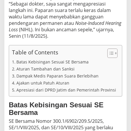
e
“Sebagai dokter, saya sangat mengapresiasi
m
langkah ini. Paparan suara terlalu keras dalam
i
waktu lama dapat menyebabkan gangguan
K
pendengaran permanen atau
Noise-Induced Hearing
e
s
Loss
(NIHL). Ini bukan ancaman sepele,” ujarnya,
e
Senin (11/8/2025).
h
a
t
Table of Contents
a
n
Batas Kebisingan Sesuai SE Bersama
d
Aturan Tambahan dan Sanksi
a
Dampak Medis Paparan Suara Berlebihan
n
K
Ajakan untuk Patuh Aturan
e
Apresiasi dari DPRD Jatim dan Pemerintah Provinsi
t
e
r
Batas Kebisingan Sesuai SE
t
Bersama
i
b
SE Bersama Nomor 300.1/6902/209.5/2025,
a
SE/1/VIII/2025, dan SE/10/VIII/2025 yang berlaku
n