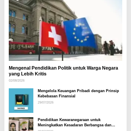
Mengenal Pendidikan Politik untuk Warga Negara
yang Lebih Kritis
02/08/2026
Mengelola Keuangan Pribadi dengan Prinsip
Kebebasan Finansial
29/07/2026
Pendidikan Kewaranegaraan untuk
Meningkatkan Kesadaran Berbangsa dan
Bernegara di…