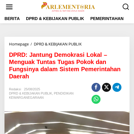
L
e
w
a
BERITA
DPRD & KEBIJAKAN PUBLIK
PEMERINTAHAN
P
t
i
k
e
Homepage
/
DPRD & KEBIJAKAN PUBLIK
D
k
P
o
DPRD: Jantung Demokrasi Lokal –
R
n
D
Menguak Tuntas Tugas Pokok dan
t
:
e
Fungsinya dalam Sistem Pemerintahan
J
n
Daerah
a
n
t
Redaksi
25/08/2025
u
DPRD & KEBIJAKAN PUBLIK
,
PENDIDIKAN
n
KEWARGANEGARAAN
g
D
e
m
o
k