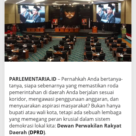
r
a
s
i
L
o
k
a
l
–
M
e
n
g
u
PARLEMENTARIA.ID
– Pernahkah Anda bertanya-
a
tanya, siapa sebenarnya yang memastikan roda
k
pemerintahan di daerah Anda berjalan sesuai
T
koridor, mengawasi penggunaan anggaran, dan
u
menyuarakan aspirasi masyarakat? Bukan hanya
n
t
bupati atau wali kota, tetapi ada sebuah lembaga
a
yang memegang peran krusial dalam sistem
s
demokrasi lokal kita:
Dewan Perwakilan Rakyat
T
Daerah (
DPRD
)
.
u