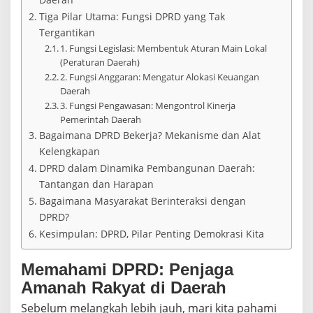
S
Tiga Pilar Utama: Fungsi DPRD yang Tak
i
s
Tergantikan
t
1. Fungsi Legislasi: Membentuk Aturan Main Lokal
e
(Peraturan Daerah)
m
2. Fungsi Anggaran: Mengatur Alokasi Keuangan
P
Daerah
e
3. Fungsi Pengawasan: Mengontrol Kinerja
m
Pemerintah Daerah
e
r
Bagaimana DPRD Bekerja? Mekanisme dan Alat
i
Kelengkapan
n
DPRD dalam Dinamika Pembangunan Daerah:
t
a
Tantangan dan Harapan
h
Bagaimana Masyarakat Berinteraksi dengan
a
DPRD?
n
D
Kesimpulan: DPRD, Pilar Penting Demokrasi Kita
a
e
Memahami DPRD: Penjaga
r
a
Amanah Rakyat di Daerah
h
Sebelum melangkah lebih jauh, mari kita pahami