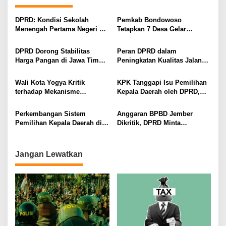
s
i
DPRD: Kondisi Sekolah
Pemkab Bondowoso
Menengah Pertama Negeri di
Tetapkan 7 Desa Gelar
p
Kota Denpasar
Pilkades PAW 2026, DPRD
o
Soroti Aturan Periodisasi
DPRD Dorong Stabilitas
Peran DPRD dalam
s
Harga Pangan di Jawa Timur
Peningkatan Kualitas Jalan
Menghadapi Ramadan dan
Provinsi Lampung
Idul Fitri 2026
Wali Kota Yogya Kritik
KPK Tanggapi Isu Pemilihan
terhadap Mekanisme
Kepala Daerah oleh DPRD,
Pemilihan Kepala Daerah
Ungkap Bahaya Politik
yang Dikembalikan ke DPRD
Transaksional
Perkembangan Sistem
Anggaran BPBD Jember
Pemilihan Kepala Daerah di
Dikritik, DPRD Minta
Indonesia, Isu Pemilihan
Peninjauan Kembali
Melalui DPRD Kembali
Muncul
Jangan Lewatkan