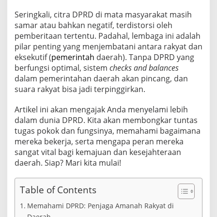
g
a
Seringkali, citra DPRD di mata masyarakat masih
s
samar atau bahkan negatif, terdistorsi oleh
P
pemberitaan tertentu. Padahal, lembaga ini adalah
o
pilar penting yang menjembatani antara rakyat dan
k
o
eksekutif (
pemerintah
daerah). Tanpa DPRD yang
k
berfungsi optimal, sistem
checks and balances
d
dalam pemerintahan daerah akan pincang, dan
a
suara rakyat bisa jadi terpinggirkan.
n
F
u
Artikel ini akan mengajak Anda menyelami lebih
n
dalam dunia DPRD. Kita akan membongkar tuntas
g
tugas pokok dan fungsinya, memahami bagaimana
s
mereka bekerja, serta mengapa peran mereka
i
sangat vital bagi kemajuan dan kesejahteraan
n
y
daerah. Siap? Mari kita mulai!
a
d
a
Table of Contents
l
a
Memahami DPRD: Penjaga Amanah Rakyat di
m
Daerah