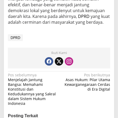
efektif, dan benar-benar menjadi jantung
demokrasi lokal yang berdenyut untuk kemajuan
daerah kita. Karena pada akhirnya,
DPRD
yang kuat
adalah cerminan dari masyarakat yang berdaya.
DPRD
Ikuti Kami
N
Pos sebelumnya
Pos berikutnya
Menjelajah Jantung
Asas Hukum: Pilar Utama
a
Bangsa: Memahami
Kewarganegaraan Cerdas
Konstitusi dan
di Era Digital
v
Kedudukannya yang Sakral
i
dalam Sistem Hukum
Indonesia
g
a
Posting Terkait