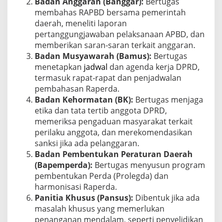
Badan Anggaran (Banggar):
Bertugas
membahas RAPBD bersama pemerintah
daerah, meneliti laporan
pertanggungjawaban pelaksanaan APBD, dan
memberikan saran-saran terkait anggaran.
Badan Musyawarah (Bamus):
Bertugas
menetapkan
jadwal
dan agenda kerja DPRD,
termasuk rapat-rapat dan penjadwalan
pembahasan Raperda.
Badan Kehormatan (BK):
Bertugas menjaga
etika dan tata tertib anggota DPRD,
memeriksa pengaduan masyarakat terkait
perilaku anggota, dan merekomendasikan
sanksi jika ada pelanggaran.
Badan Pembentukan Peraturan Daerah
(Bapemperda):
Bertugas menyusun program
pembentukan Perda (Prolegda) dan
harmonisasi Raperda.
Panitia Khusus (Pansus):
Dibentuk jika ada
masalah khusus yang memerlukan
penanganan mendalam, seperti penyelidikan