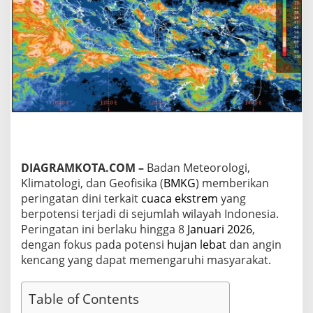
W
i
l
a
y
a
h
I
n
d
o
n
e
DIAGRAMKOTA.COM –
Badan Meteorologi,
s
i
Klimatologi, dan Geofisika (
BMKG
) memberikan
a
peringatan dini terkait
cuaca ekstrem
yang
,
berpotensi terjadi di sejumlah wilayah Indonesia.
B
Peringatan ini berlaku hingga 8
Januari 2026
,
M
K
dengan fokus pada potensi
hujan lebat
dan angin
G
kencang yang dapat memengaruhi masyarakat.
K
e
l
Table of Contents
u