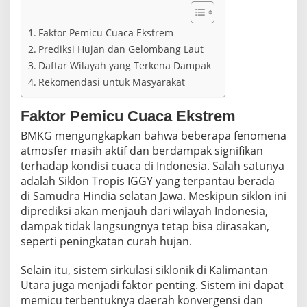
a
r
k
Faktor Pemicu Cuaca Ekstrem
a
Prediksi Hujan dan Gelombang Laut
n
Daftar Wilayah yang Terkena Dampak
P
e
Rekomendasi untuk Masyarakat
r
i
Faktor Pemicu Cuaca Ekstrem
n
g
BMKG mengungkapkan bahwa beberapa fenomena
a
atmosfer masih aktif dan berdampak signifikan
t
terhadap kondisi cuaca di Indonesia. Salah satunya
a
n
adalah Siklon Tropis IGGY yang terpantau berada
D
di Samudra Hindia selatan Jawa. Meskipun siklon ini
i
diprediksi akan menjauh dari wilayah Indonesia,
n
dampak tidak langsungnya tetap bisa dirasakan,
i
seperti peningkatan curah hujan.
Selain itu, sistem sirkulasi siklonik di Kalimantan
Utara juga menjadi faktor penting. Sistem ini dapat
memicu terbentuknya daerah konvergensi dan