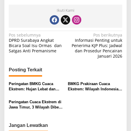
Ikuti Kami
N
Pos sebelumnya
Pos berikutnya
DPRD Surabaya Angkat
Informasi Penting untuk
a
Bicara Soal Isu Ormas dan
Penerima KJP Plus: Jadwal
Satgas Anti Premanisme
dan Prosedur Pencairan
v
Januari 2026
i
g
Posting Terkait
a
s
Peringatan BMKG Cuaca
BMKG Prakiraan Cuaca
Ekstrem: Hujan Lebat dan
Ekstrem: Wilayah Indonesia
i
Angin Kencang Mengancam
Siap Hadapi Hujan Lebat dan
Wilayah Surabaya
Petir
p
Peringatan Cuaca Ekstrem di
Jawa Timur, 3 Wilayah Diberi
o
Peringatan Khusus
s
Jangan Lewatkan