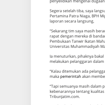
k
penyelidikan mengenai dugaan 
s
i
Segera setelah tiba, saya lan
K
Pertamina Patra Niaga, BPH M
a
laporan secara langsung,
l
a
u
“Sekarang tim saya masih berad
S
rapat dengan mereka di bandara
a
Pembukaan Tanwir Ikatan Mah
l
Universitas Muhammadiyah Mal
a
h
Ia menuturkan, pihaknya bakal
melakukan pelanggaran dalam d
“Kalau ditemukan ada pelangga
maka
pemerintah
akan memberi
“Tapi semuanya masih dalam pr
kebenarannya tentang kualitas 
TribunJatim.com.