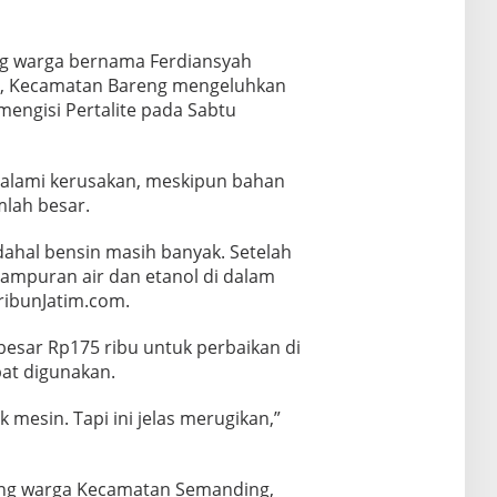
g warga bernama Ferdiansyah
el, Kecamatan Bareng mengeluhkan
engisi Pertalite pada Sabtu
alami kerusakan, meskipun bahan
mlah besar.
dahal bensin masih banyak. Setelah
 campuran air dan etanol di dalam
TribunJatim.com.
esar Rp175 ribu untuk perbaikan di
at digunakan.
mesin. Tapi ini jelas merugikan,”
rang warga Kecamatan Semanding,