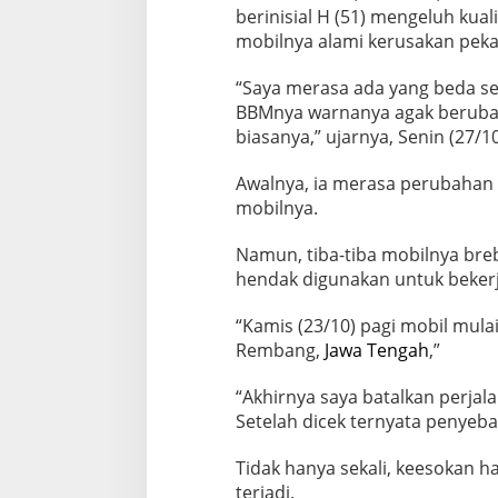
berinisial H (51) mengeluh kua
mobilnya alami kerusakan pekan
“Saya merasa ada yang beda sej
BBMnya warnanya agak berubah
biasanya,” ujarnya, Senin (27/
Awalnya, ia merasa perubahan 
mobilnya.
Namun, tiba-tiba mobilnya bre
hendak digunakan untuk bekerj
“Kamis (23/10) pagi mobil mul
Rembang,
Jawa Tengah
,”
“Akhirnya saya batalkan perjal
Setelah dicek ternyata penyeb
Tidak hanya sekali, keesokan h
terjadi.