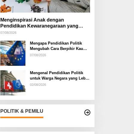
Menginspirasi Anak dengan
Pendidikan Kewaranegaraan yang
Kreatif
07/08/2026
Mengapa Pendidikan Politik
Mengubah Cara Berpikir Kaum
Muda
07/08/2026
Mengenal Pendidikan Politik
untuk Warga Negara yang Lebih
Kritis
02/08/2026
POLITIK & PEMILU