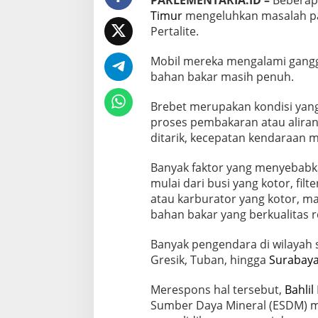
PARLEMENTARIA.ID –
Beberap
u
H
Timur
mengeluhkan masalah pa
a
Pertalite.
s
i
Mobil mereka mengalami gangg
l
bahan bakar masih penuh.
K
e
r
Brebet merupakan kondisi yang
j
proses pembakaran atau aliran
a
ditarik, kecepatan kendaraan me
T
i
m
Banyak faktor yang menyebabk
,
mulai dari busi yang kotor, filt
B
atau karburator yang kotor, ma
a
bahan bakar yang berkualitas r
k
a
l
Banyak pengendara di wilayah 
D
Gresik, Tuban, hingga
Surabay
i
s
Merespons hal tersebut,
Bahlil
a
Sumber Daya Mineral (ESDM) m
n