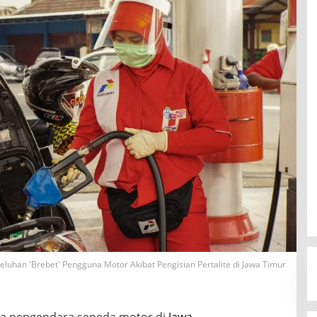
eluhan 'Brebet' Pengguna Motor Akibat Pengisian Pertalite di Jawa Timur