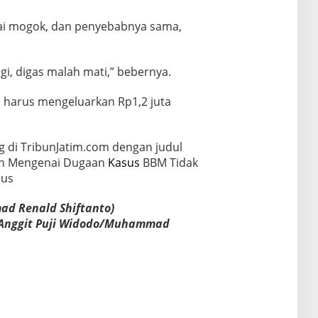
pai mogok, dan penyebabnya sama,
i, digas malah mati,” bebernya.
ia harus mengeluarkan Rp1,2 juta
ng di TribunJatim.com dengan judul
gan Mengenai Dugaan
Kasus
BBM Tidak
sus
 Renald Shiftanto)
r/Anggit Puji Widodo/Muhammad