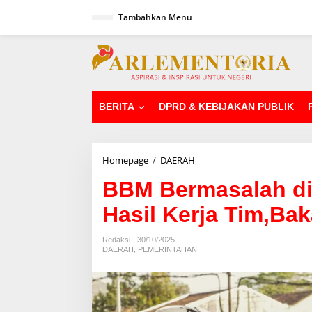
L
Tambahkan Menu
e
w
a
tutup
t
i
k
e
k
BERITA
DPRD & KEBIJAKAN PUBLIK
o
n
t
e
Homepage
/
DAERAH
B
n
B
BBM Bermasalah di 
M
B
Hasil Kerja Tim,Bak
e
r
m
Redaksi
30/10/2025
a
DAERAH
,
PEMERINTAHAN
s
a
l
a
h