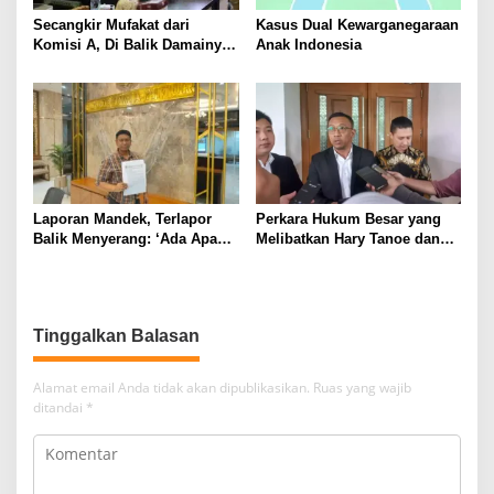
Secangkir Mufakat dari
Kasus Dual Kewarganegaraan
Komisi A, Di Balik Damainya
Anak Indonesia
Warga Menur dan Gereja
Bethany
Laporan Mandek, Terlapor
Perkara Hukum Besar yang
Balik Menyerang: ‘Ada Apa
Melibatkan Hary Tanoe dan
dengan Penyidik Polres
MNC Group
Sumenep’
Tinggalkan Balasan
Alamat email Anda tidak akan dipublikasikan.
Ruas yang wajib
ditandai
*