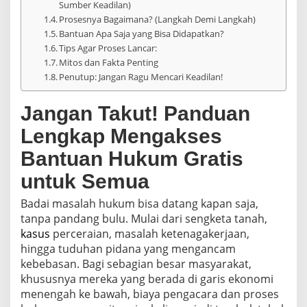
Sumber Keadilan)
u
m
Prosesnya Bagaimana? (Langkah Demi Langkah)
G
Bantuan Apa Saja yang Bisa Didapatkan?
r
Tips Agar Proses Lancar:
a
Mitos dan Fakta Penting
t
Penutup: Jangan Ragu Mencari Keadilan!
i
s
?
Jangan Takut! Panduan
Lengkap Mengakses
Bantuan Hukum Gratis
untuk Semua
Badai masalah hukum bisa datang kapan saja,
tanpa pandang bulu. Mulai dari sengketa tanah,
kasus
perceraian, masalah ketenagakerjaan,
hingga tuduhan pidana yang mengancam
kebebasan. Bagi sebagian besar masyarakat,
khususnya mereka yang berada di garis ekonomi
menengah ke bawah, biaya pengacara dan proses