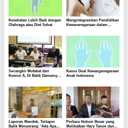
Kesehatan Lebih Baik dengan
Mengintegrasikan Pendidikan
Olahraga atau Diet Sehat
Kewaranegaraan dalam
Kurikulum Sekolah
Secangkir Mufakat dari
Kasus Dual Kewarganegaraan
Komisi A, Di Balik Damainya
Anak Indonesia
Warga Menur dan Gereja
Bethany
Laporan Mandek, Terlapor
Perkara Hukum Besar yang
Balik Menyerang: ‘Ada Apa
Melibatkan Hary Tanoe dan