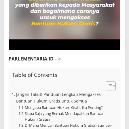
a
r
a
k
a
t
M
e
n
g
a
PARLEMENTARIA.ID
– >
k
s
e
Table of Contents
s
B
a
n
Jangan Takut! Panduan Lengkap Mengakses
t
u
Bantuan Hukum Gratis untuk Semua
a
Mengapa Bantuan Hukum Gratis Itu Penting?
n
Siapa Saja yang Berhak Mendapatkan Bantuan
H
Hukum Gratis?
u
Di Mana Mencari Bantuan Hukum Gratis? (Sumber-
k