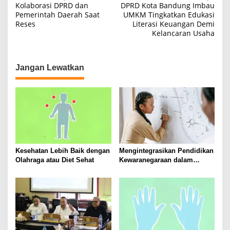
Kolaborasi DPRD dan
DPRD Kota Bandung Imbau
a
Pemerintah Daerah Saat
UMKM Tingkatkan Edukasi
Reses
Literasi Keuangan Demi
v
Kelancaran Usaha
i
g
a
Jangan Lewatkan
s
i
p
o
s
Kesehatan Lebih Baik dengan
Mengintegrasikan Pendidikan
Olahraga atau Diet Sehat
Kewaranegaraan dalam
Kurikulum Sekolah