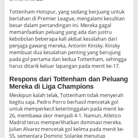
p
i
Tottenham Hotspur, yang sedang berjuang untuk
o
bertahan di Premier League, mengalami kesulitan
n
besar dalam pertandingan ini. Mereka gagal
s
memanfaatkan peluang yang ada dan justru
kebobolan beberapa kali akibat kesalahan dari
penjaga gawang mereka, Antonin Kinsky. Kinsky
membuat dua kesalahan penting yang berujung
pada gol pertama dan kedua Tottenham, sehingga
harus ditarik keluar lapangan pada menit ke-17.
Respons dari Tottenham dan Peluang
Mereka di Liga Champions
Meskipun kalah telak, Tottenham tidak menyerah
begitu saja. Pedro Porro berhasil mencetak gol
untuk memperkecil ketertinggalan pada menit ke-
26, membawa skor menjadi 4-1. Namun, Atletico
Madrid terus memperlihatkan dominasi mereka.
Julian Alvarez mencetak gol kelima pada menit ke-
55, sementara Dominic Solanke menutup