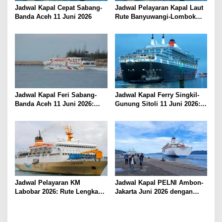
s
Jadwal Kapal Cepat Sabang-
Jadwal Pelayaran Kapal Laut
Banda Aceh 11 Juni 2026
Rute Banyuwangi-Lombok
Kamis, 11 Juni 2026
Jadwal Kapal Feri Sabang-
Jadwal Kapal Ferry Singkil-
Banda Aceh 11 Juni 2026:
Gunung Sitoli 11 Juni 2026:
Informasi Terkini untuk
Informasi Terkini dan Tarif
Penumpang dan Pengemudi
Lengkap
Jadwal Pelayaran KM
Jadwal Kapal PELNI Ambon-
Labobar 2026: Rute Lengkap
Jakarta Juni 2026 dengan
dari Jakarta ke Papua Barat
Tarif Promo Menarik