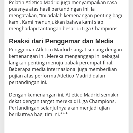
Pelatih Atletico Madrid juga menyampaikan rasa
puasnya atas hasil pertandingan ini. Ia
mengatakan, “Ini adalah kemenangan penting bagi
kami. Kami menunjukkan bahwa kami siap
menghadapi tantangan besar di Liga Champions.”
Reaksi dari Penggemar dan Media
Penggemar Atletico Madrid sangat senang dengan
kemenangan ini. Mereka menganggap ini sebagai
langkah penting menuju babak perempat final.
Beberapa media internasional juga memberikan
pujian atas performa Atletico Madrid dalam
pertandingan ini.
Dengan kemenangan ini, Atletico Madrid semakin
dekat dengan target mereka di Liga Champions.
Pertandingan selanjutnya akan menjadi ujian
berikutnya bagi tim ini.***