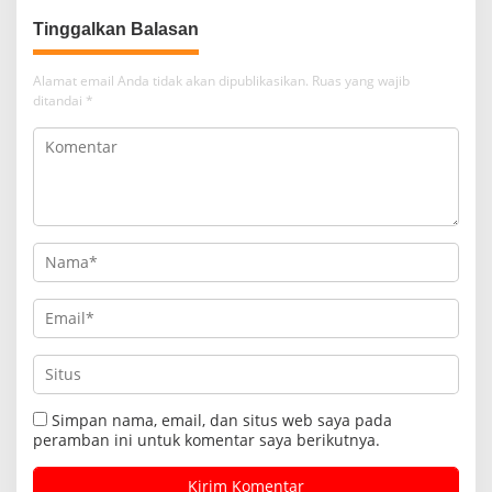
Tinggalkan Balasan
Alamat email Anda tidak akan dipublikasikan.
Ruas yang wajib
ditandai
*
Simpan nama, email, dan situs web saya pada
peramban ini untuk komentar saya berikutnya.