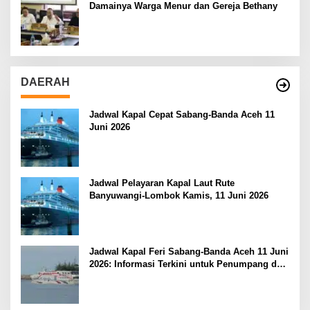
Damainya Warga Menur dan Gereja Bethany
DAERAH
Jadwal Kapal Cepat Sabang-Banda Aceh 11
Juni 2026
Jadwal Pelayaran Kapal Laut Rute
Banyuwangi-Lombok Kamis, 11 Juni 2026
Jadwal Kapal Feri Sabang-Banda Aceh 11 Juni
2026: Informasi Terkini untuk Penumpang dan
Pengemudi