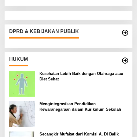
DPRD & KEBIJAKAN PUBLIK
HUKUM
Kesehatan Lebih Baik dengan Olahraga atau
Diet Sehat
Mengintegrasikan Pendidikan
Kewaranegaraan dalam Kurikulum Sekolah
Secangkir Mufakat dari Komisi A, Di Balik