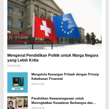
Mengenal Pendidikan Politik untuk Warga Negara
yang Lebih Kritis
02/08/2026
Mengelola Keuangan Pribadi dengan Prinsip
Kebebasan Finansial
29/07/2026
Pendidikan Kewaranegaraan untuk
Meningkatkan Kesadaran Berbangsa dan
Bernegara di…
29/07/2026