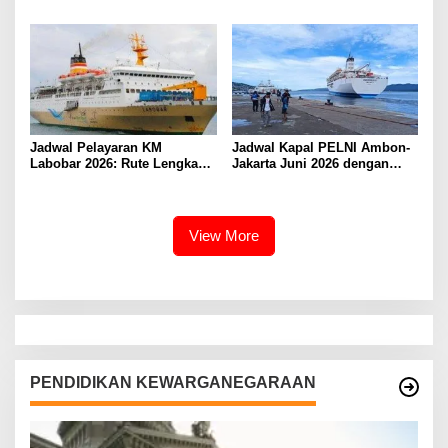
Informasi Terkini untuk
Informasi Terkini dan Tarif
Penumpang dan Pengemudi
Lengkap
Jadwal Pelayaran KM
Jadwal Kapal PELNI Ambon-
Labobar 2026: Rute Lengkap
Jakarta Juni 2026 dengan
dari Jakarta ke Papua Barat
Tarif Promo Menarik
View More
PENDIDIKAN KEWARGANEGARAAN