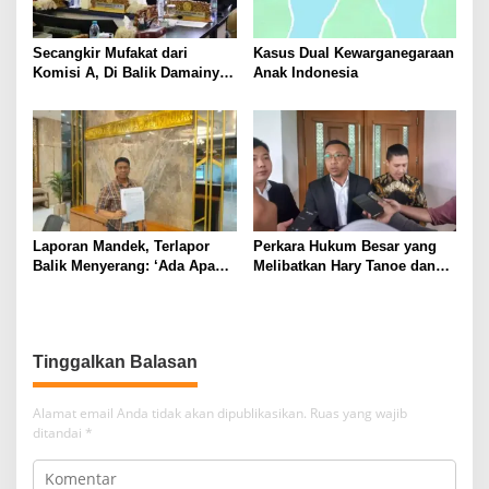
Secangkir Mufakat dari
Kasus Dual Kewarganegaraan
Komisi A, Di Balik Damainya
Anak Indonesia
Warga Menur dan Gereja
Bethany
Laporan Mandek, Terlapor
Perkara Hukum Besar yang
Balik Menyerang: ‘Ada Apa
Melibatkan Hary Tanoe dan
dengan Penyidik Polres
MNC Group
Sumenep’
Tinggalkan Balasan
Alamat email Anda tidak akan dipublikasikan.
Ruas yang wajib
ditandai
*