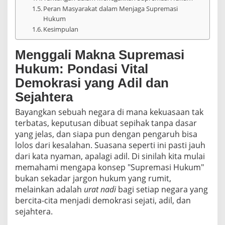
e
Peran Masyarakat dalam Menjaga Supremasi
g
Hukum
a
Kesimpulan
r
a
D
Menggali Makna Supremasi
e
Hukum: Pondasi Vital
m
o
Demokrasi yang Adil dan
k
Sejahtera
r
a
Bayangkan sebuah negara di mana kekuasaan tak
s
i
terbatas, keputusan dibuat sepihak tanpa dasar
?
yang jelas, dan siapa pun dengan pengaruh bisa
lolos dari kesalahan. Suasana seperti ini pasti jauh
dari kata nyaman, apalagi adil. Di sinilah kita mulai
memahami mengapa konsep "Supremasi Hukum"
bukan sekadar jargon hukum yang rumit,
melainkan adalah
urat nadi
bagi setiap negara yang
bercita-cita menjadi demokrasi sejati, adil, dan
sejahtera.