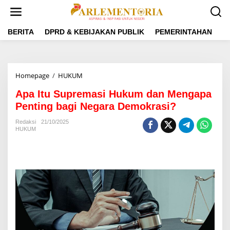
L
e
w
a
BERITA
DPRD & KEBIJAKAN PUBLIK
PEMERINTAHAN
P
t
i
k
e
Homepage
/
HUKUM
A
k
p
o
Apa Itu Supremasi Hukum dan Mengapa
a
n
I
Penting bagi Negara Demokrasi?
t
t
e
u
Redaksi
21/10/2025
n
HUKUM
S
u
p
r
e
m
a
s
i
H
u