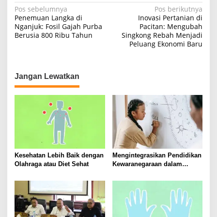
N
Pos sebelumnya
Pos berikutnya
Penemuan Langka di
Inovasi Pertanian di
a
Nganjuk: Fosil Gajah Purba
Pacitan: Mengubah
Berusia 800 Ribu Tahun
Singkong Rebah Menjadi
v
Peluang Ekonomi Baru
i
g
a
Jangan Lewatkan
s
i
p
o
s
Kesehatan Lebih Baik dengan
Mengintegrasikan Pendidikan
Olahraga atau Diet Sehat
Kewaranegaraan dalam
Kurikulum Sekolah