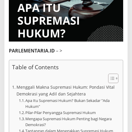
k
u
m
d
a
n
M
e
n
g
PARLEMENTARIA.ID
– >
a
p
a
Table of Contents
P
e
n
t
Menggali Makna Supremasi Hukum: Pondasi Vital
i
Demokrasi yang Adil dan Sejahtera
n
Apa Itu Supremasi Hukum? Bukan Sekadar "Ada
g
Hukum"
b
Pilar-Pilar Penyangga Supremasi Hukum
a
g
Mengapa Supremasi Hukum Penting bagi Negara
i
Demokrasi?
N
Tantangan dalam Menegakkan Supremasi Hukum