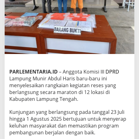
g
T
e
g
a
s
k
a
n
L
a
r
a
PARLEMENTARIA.ID
– Anggota Komisi III
DPRD
n
Lampung Munir Abdul Haris baru-baru ini
g
menyelesaikan rangkaian kegiatan reses yang
a
n
berlangsung secara maraton di 12 lokasi di
P
Kabupaten Lampung Tengah.
u
n
Kunjungan yang berlangsung pada tanggal 23 Juli
g
hingga 1 Agustus 2025 bertujuan untuk menyerap
l
i
keluhan masyarakat dan memastikan program
D
pembangunan berjalan dengan baik.
a