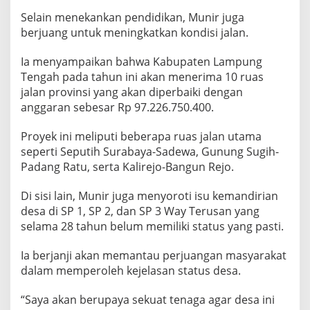
g
Selain menekankan pendidikan, Munir juga
T
berjuang untuk meningkatkan kondisi jalan.
e
n
g
Ia menyampaikan bahwa Kabupaten Lampung
a
Tengah pada tahun ini akan menerima 10 ruas
h
jalan provinsi yang akan diperbaiki dengan
anggaran sebesar Rp 97.226.750.400.
Proyek ini meliputi beberapa ruas jalan utama
seperti Seputih Surabaya-Sadewa, Gunung Sugih-
Padang Ratu, serta Kalirejo-Bangun Rejo.
Di sisi lain, Munir juga menyoroti isu kemandirian
desa di SP 1, SP 2, dan SP 3 Way Terusan yang
selama 28 tahun belum memiliki status yang pasti.
Ia berjanji akan memantau perjuangan masyarakat
dalam memperoleh kejelasan status desa.
“Saya akan berupaya sekuat tenaga agar desa ini