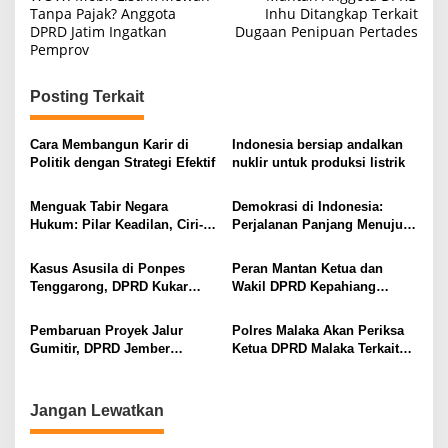
a
Tanpa Pajak? Anggota
Inhu Ditangkap Terkait
DPRD Jatim Ingatkan
Dugaan Penipuan Pertades
v
Pemprov
i
g
Posting Terkait
a
s
Cara Membangun Karir di
Indonesia bersiap andalkan
Politik dengan Strategi Efektif
nuklir untuk produksi listrik
i
p
Menguak Tabir Negara
Demokrasi di Indonesia:
Hukum: Pilar Keadilan, Ciri-
Perjalanan Panjang Menuju
o
Ciri, dan Perjalanannya di
Kedaulatan Rakyat
s
Indonesia
Kasus Asusila di Ponpes
Peran Mantan Ketua dan
Tenggarong, DPRD Kukar
Wakil DPRD Kepahiang
Pertimbangkan Penutupan
Terungkap dalam Kasus
dan RDP
SPPD Fiktif
Pembaruan Proyek Jalur
Polres Malaka Akan Periksa
Gumitir, DPRD Jember
Ketua DPRD Malaka Terkait
Lakukan Pemeriksaan di
Dugaan Penganiayaan
Lokasi Pasca Longsor
Jangan Lewatkan