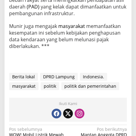
daerah
(PAD)
yang kelak dapat dimanfaatkan untuk
pembangunan infrastruktur.
Munir juga mengajak
masyarakat
memanfaatkan
kesempatan ini sebelum kebijakan penghapusan
data kendaraan yang belum melunasi pajak
diberlakukan. ***
Berita lokal
DPRD Lampung
Indonesia.
masyarakat
politik
politik dan pemerintahan
Ikuti Kami
N
Pos sebelumnya
Pos berikutnya
WOW! Mobil Listrik Mewah
Mantan Anggota DPRD