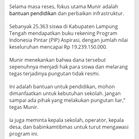
n
Selama masa reses, fokus utama Munir adalah
a
bantuan pendidikan
dan perbaikan infrastruktur.
I
n
d
Sebanyak 25.363 siswa di Kabupaten Lampung
o
Tengah mendapatkan buku rekening Program
n
Indonesia Pintar (PIP) Aspirasi, dengan jumlah nilai
e
keseluruhan mencapai Rp 19.239.150.000.
s
i
a
Munir menekankan bahwa dana tersebut
P
sepenuhnya menjadi hak para siswa dan melarang
i
tegas terjadinya pungutan tidak resmi.
n
t
Ini adalah bantuan untuk pendidikan, mohon
a
r
dimanfaatkan untuk kebutuhan sekolah. Jangan
d
sampai ada pihak yang melakukan pungutan liar,”
i
tegas Munir.
L
a
Ia juga meminta kepala sekolah, operator, kepala
m
p
desa, dan babinkamtibmas untuk turut mengawasi
u
program ini.
n