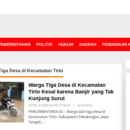
PEMERINTAHAN
POLITIK
HUKUM
DAERAH
PENDIDIKAN
iga Desa di Kecamatan Tirto
Warga Tiga Desa di Kecamatan
Tirto Kesal karena Banjir yang Tak
Kunjung Surut
DPRD & KEBIJAKAN PUBLIK
|
11/02/2026
O
L
PARLEMENTARIA.ID – Warga dari tiga desa di
E
Kecamatan Tirto, Kabupaten Pekalongan, Jawa
H
Tengah,
R
E
D