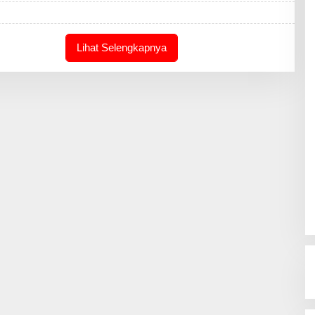
A
K
S
I
Lihat Selengkapnya