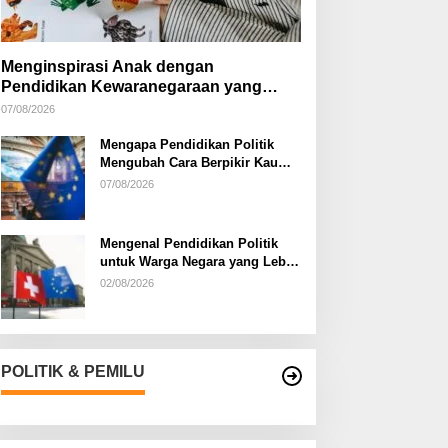
Menginspirasi Anak dengan
Pendidikan Kewaranegaraan yang
Kreatif
07/08/2026
Mengapa Pendidikan Politik
Mengubah Cara Berpikir Kaum
Muda
07/08/2026
Mengenal Pendidikan Politik
untuk Warga Negara yang Lebih
Kritis
02/08/2026
POLITIK & PEMILU