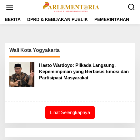
L
e
w
a
BERITA
DPRD & KEBIJAKAN PUBLIK
PEMERINTAHAN
P
t
i
k
e
k
Wali Kota Yogyakarta
o
n
t
Hasto Wardoyo: Pilkada Langsung,
e
Kepemimpinan yang Berbasis Emosi dan
n
Partisipasi Masyarakat
Lihat Selengkapnya