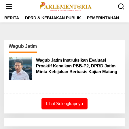
L
e
w
a
BERITA
DPRD & KEBIJAKAN PUBLIK
PEMERINTAHAN
P
t
i
k
e
k
Wagub Jatim
o
n
t
Wagub Jatim Instruksikan Evaluasi
e
Proaktif Kenaikan PBB-P2, DPRD Jatim
n
Minta Kebijakan Berbasis Kajian Matang
Lihat Selengkapnya