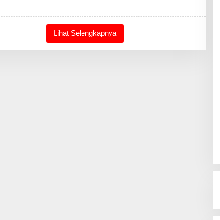
A
K
S
I
Lihat Selengkapnya