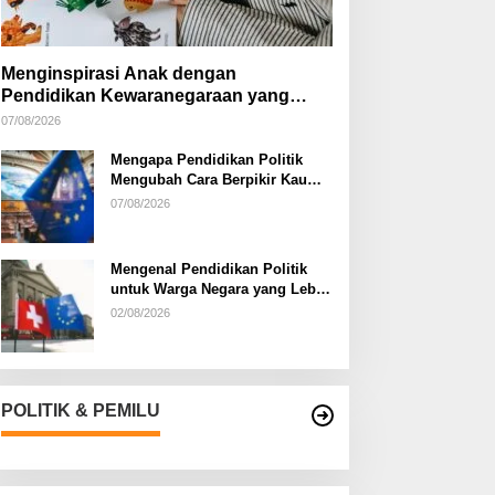
Menginspirasi Anak dengan
Pendidikan Kewaranegaraan yang
Kreatif
07/08/2026
Mengapa Pendidikan Politik
Mengubah Cara Berpikir Kaum
Muda
07/08/2026
Mengenal Pendidikan Politik
untuk Warga Negara yang Lebih
Kritis
02/08/2026
POLITIK & PEMILU