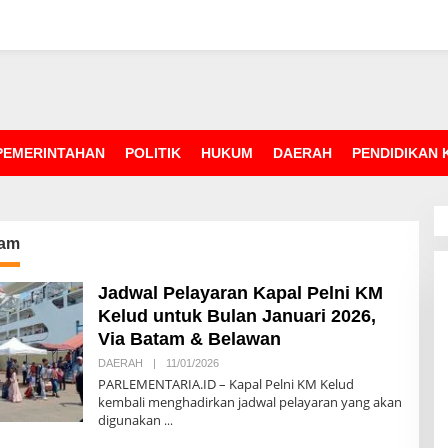
PEMERINTAHAN
POLITIK
HUKUM
DAERAH
PENDIDIKAN
tam
Jadwal Pelayaran Kapal Pelni KM
Kelud untuk Bulan Januari 2026,
Via Batam & Belawan
DAERAH
|
11/01/2026
O
L
PARLEMENTARIA.ID – Kapal Pelni KM Kelud
E
kembali menghadirkan jadwal pelayaran yang akan
H
digunakan
R
E
D