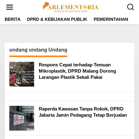
L
e
w
a
BERITA
DPRD & KEBIJAKAN PUBLIK
PEMERINTAHAN
P
t
i
k
e
k
undang undang Undang
o
n
t
Respons Cepat terhadap Temuan
e
Mikroplastik, DPRD Malang Dorong
n
Larangan Plastik Sekali Pakai
Raperda Kawasan Tanpa Rokok, DPRD
Jakarta Jamin Pedagang Tetap Berjualan