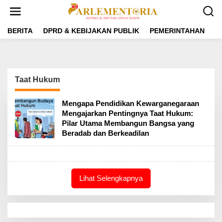
L
e
w
a
BERITA
DPRD & KEBIJAKAN PUBLIK
PEMERINTAHAN
P
t
i
k
e
k
Taat Hukum
o
n
t
Mengapa Pendidikan Kewarganegaraan
e
Mengajarkan Pentingnya Taat Hukum:
n
Pilar Utama Membangun Bangsa yang
Beradab dan Berkeadilan
Lihat Selengkapnya