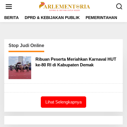
L
e
w
a
BERITA
DPRD & KEBIJAKAN PUBLIK
PEMERINTAHAN
P
t
i
k
e
k
Stop Judi Online
o
n
t
Ribuan Peserta Meriahkan Karnaval HUT
e
ke-80 RI di Kabupaten Demak
n
Lihat Selengkapnya