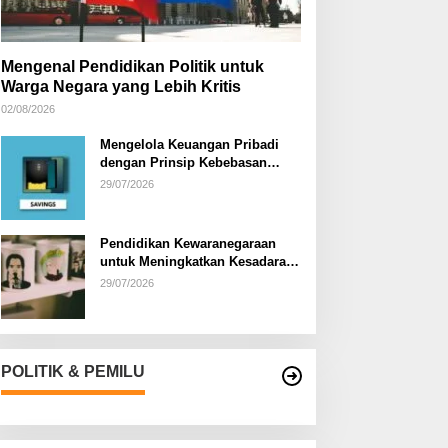
Mengenal Pendidikan Politik untuk
Warga Negara yang Lebih Kritis
02/08/2026
Mengelola Keuangan Pribadi
dengan Prinsip Kebebasan
Finansial
29/07/2026
Pendidikan Kewaranegaraan
untuk Meningkatkan Kesadaran
Berbangsa dan Bernegara di…
29/07/2026
POLITIK & PEMILU