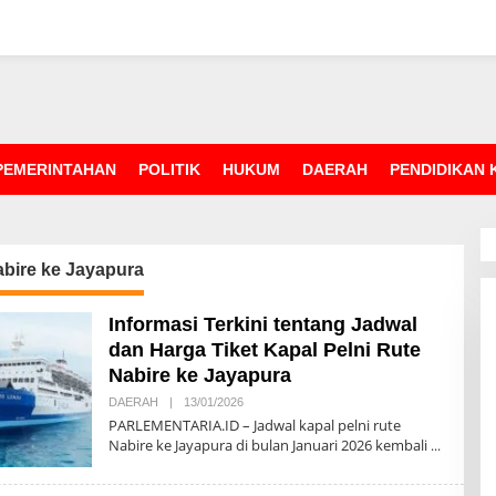
PEMERINTAHAN
POLITIK
HUKUM
DAERAH
PENDIDIKAN
bire ke Jayapura
Informasi Terkini tentang Jadwal
dan Harga Tiket Kapal Pelni Rute
Nabire ke Jayapura
DAERAH
|
13/01/2026
O
L
PARLEMENTARIA.ID – Jadwal kapal pelni rute
E
Nabire ke Jayapura di bulan Januari 2026 kembali
H
R
E
D