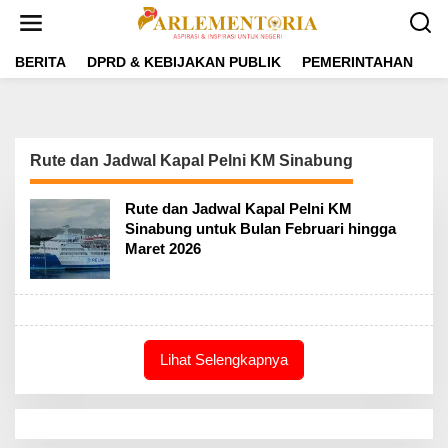
L
e
w
a
BERITA
DPRD & KEBIJAKAN PUBLIK
PEMERINTAHAN
P
t
i
k
e
k
Rute dan Jadwal Kapal Pelni KM Sinabung
o
n
t
Rute dan Jadwal Kapal Pelni KM
e
Sinabung untuk Bulan Februari hingga
n
Maret 2026
Lihat Selengkapnya