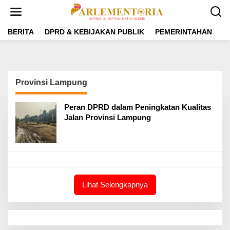
L
e
w
a
BERITA
DPRD & KEBIJAKAN PUBLIK
PEMERINTAHAN
P
t
i
k
e
k
Provinsi Lampung
o
n
t
Peran DPRD dalam Peningkatan Kualitas
e
Jalan Provinsi Lampung
n
Lihat Selengkapnya