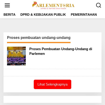
L
e
w
a
BERITA
DPRD & KEBIJAKAN PUBLIK
PEMERINTAHAN
P
t
i
k
e
k
Proses pembuatan undang-undang
o
n
t
Proses Pembuatan Undang-Undang di
e
Parlemen
n
Lihat Selengkapnya