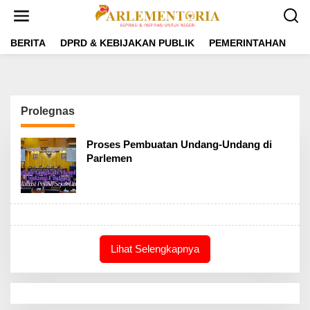
L
e
w
a
BERITA
DPRD & KEBIJAKAN PUBLIK
PEMERINTAHAN
P
t
i
k
e
k
Prolegnas
o
n
t
Proses Pembuatan Undang-Undang di
e
Parlemen
n
Lihat Selengkapnya