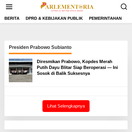
L
e
w
a
BERITA
DPRD & KEBIJAKAN PUBLIK
PEMERINTAHAN
P
t
i
k
e
k
Presiden Prabowo Subianto
o
n
t
Diresmikan Prabowo, Kopdes Merah
e
Putih Dayu Blitar Siap Beroperasi — Ini
n
Sosok di Balik Suksesnya
Lihat Selengkapnya