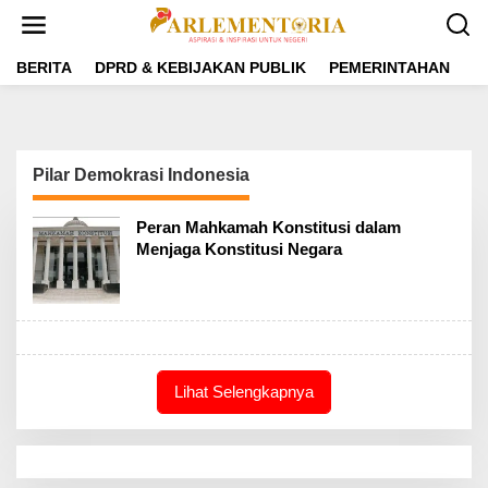
L
e
w
a
BERITA
DPRD & KEBIJAKAN PUBLIK
PEMERINTAHAN
P
t
i
k
e
k
Pilar Demokrasi Indonesia
o
n
t
Peran Mahkamah Konstitusi dalam
e
Menjaga Konstitusi Negara
n
Lihat Selengkapnya