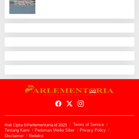
Pengemudi
Hak Cipta ©Parlementaria.id 2025
Terms of Service
Tentang Kami
Pedoman Media Siber
Privacy Policy
Disclaimer
Redaksi