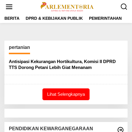
L
e
w
a
BERITA
DPRD & KEBIJAKAN PUBLIK
PEMERINTAHAN
P
t
i
k
e
k
pertanian
o
n
t
Antisipasi Kekurangan Hortikultura, Komisi II DPRD
e
TTS Dorong Petani Lebih Giat Menanam
n
Lihat Selengkapnya
PENDIDIKAN KEWARGANEGARAAN