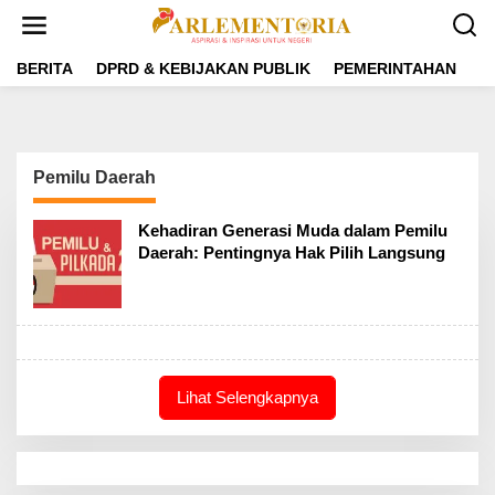
L
e
w
a
BERITA
DPRD & KEBIJAKAN PUBLIK
PEMERINTAHAN
P
t
i
k
e
k
Pemilu Daerah
o
n
t
Kehadiran Generasi Muda dalam Pemilu
e
Daerah: Pentingnya Hak Pilih Langsung
n
Lihat Selengkapnya