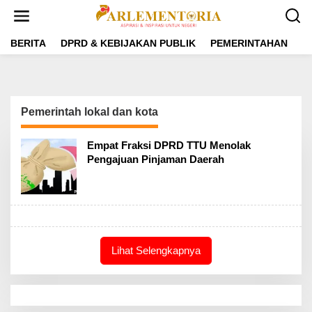
L
e
w
a
BERITA
DPRD & KEBIJAKAN PUBLIK
PEMERINTAHAN
P
t
i
k
e
k
Pemerintah lokal dan kota
o
n
t
Empat Fraksi DPRD TTU Menolak
e
Pengajuan Pinjaman Daerah
n
Lihat Selengkapnya