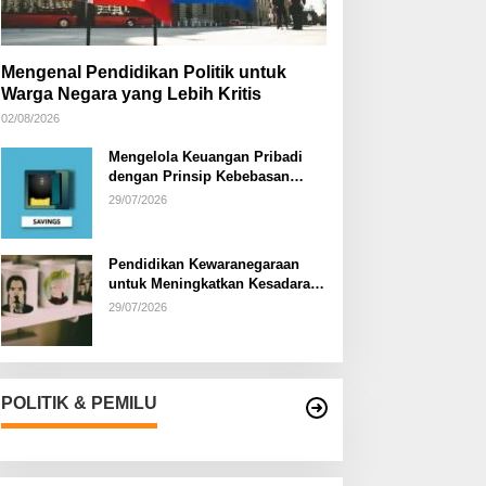
Mengenal Pendidikan Politik untuk
Warga Negara yang Lebih Kritis
02/08/2026
Mengelola Keuangan Pribadi
dengan Prinsip Kebebasan
Finansial
29/07/2026
Pendidikan Kewaranegaraan
untuk Meningkatkan Kesadaran
Berbangsa dan Bernegara di…
29/07/2026
POLITIK & PEMILU