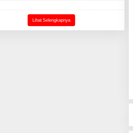
A
K
S
I
Lihat Selengkapnya