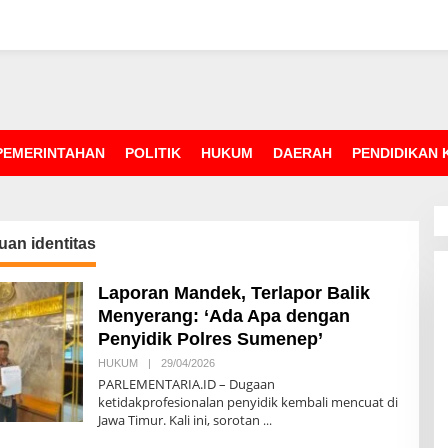
PEMERINTAHAN
POLITIK
HUKUM
DAERAH
PENDIDIKAN
an identitas
Laporan Mandek, Terlapor Balik
Menyerang: ‘Ada Apa dengan
Penyidik Polres Sumenep’
HUKUM
|
29/04/2026
O
L
PARLEMENTARIA.ID – Dugaan
E
ketidakprofesionalan penyidik kembali mencuat di
H
Jawa Timur. Kali ini, sorotan
R
E
D