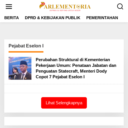
L
e
w
a
BERITA
DPRD & KEBIJAKAN PUBLIK
PEMERINTAHAN
P
t
i
k
e
k
Pejabat Eselon I
o
n
t
Perubahan Struktural di Kementerian
e
Pekerjaan Umum: Penataan Jabatan dan
n
Penguatan Statecraft, Menteri Dody
Copot 7 Pejabat Eselon I
Lihat Selengkapnya