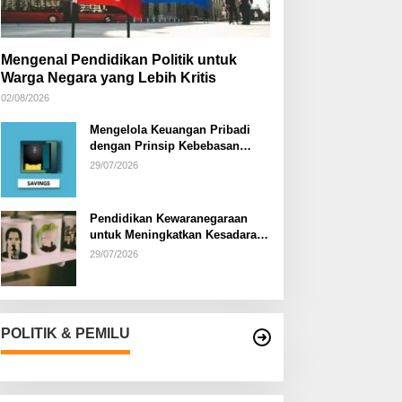
Mengenal Pendidikan Politik untuk
Warga Negara yang Lebih Kritis
02/08/2026
Mengelola Keuangan Pribadi
dengan Prinsip Kebebasan
Finansial
29/07/2026
Pendidikan Kewaranegaraan
untuk Meningkatkan Kesadaran
Berbangsa dan Bernegara di…
29/07/2026
POLITIK & PEMILU