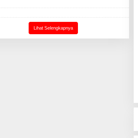
E
D
A
K
S
I
Lihat Selengkapnya