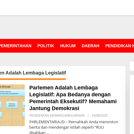
PEMERINTAHAN
POLITIK
HUKUM
DAERAH
PENDIDIKAN
n Adalah Lembaga Legislatif
Parlemen Adalah Lembaga
Legislatif: Apa Bedanya dengan
Pemerintah Eksekutif? Memahami
Jantung Demokrasi
PENDIDIKAN KEWARGANEGARAAN
|
16/08/2025
O
L
PARLEMENTARIA.ID – Pernahkah Anda menonton
E
berita dan mendengar istilah seperti “RUU
H
disahkan
R