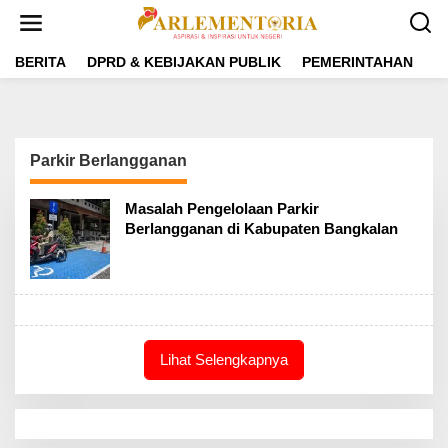
L
e
w
a
BERITA
DPRD & KEBIJAKAN PUBLIK
PEMERINTAHAN
P
t
i
k
e
k
Parkir Berlangganan
o
n
t
Masalah Pengelolaan Parkir
e
Berlangganan di Kabupaten Bangkalan
n
Lihat Selengkapnya