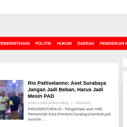
PEMERINTAHAN
POLITIK
HUKUM
DAERAH
PENDIDIKAN
Rio Pattiselanno: Aset Surabaya
Jangan Jadi Beban, Harus Jadi
Mesin PAD
DPRD & KEBIJAKAN PUBLIK
|
24/08/2025
O
L
PARLEMENTARIA.ID – Pengelolaan aset milik
E
Pemerintah Kota (Pemkot) Surabaya kembali jadi
H
sorotan
R
E
D