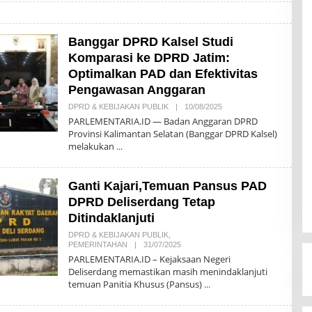
A
K
S
I
Banggar DPRD Kalsel Studi
Komparasi ke DPRD Jatim:
Optimalkan PAD dan Efektivitas
Pengawasan Anggaran
DPRD & KEBIJAKAN PUBLIK
|
10/08/2025
O
L
PARLEMENTARIA.ID — Badan Anggaran DPRD
E
Provinsi Kalimantan Selatan (Banggar DPRD Kalsel)
H
melakukan
R
E
D
A
Ganti Kajari,Temuan Pansus PAD
K
S
DPRD Deliserdang Tetap
I
Ditindaklanjuti
DPRD & KEBIJAKAN PUBLIK
,
PEMERINTAHAN
|
31/07/2025
O
L
PARLEMENTARIA.ID – Kejaksaan Negeri
E
Deliserdang memastikan masih menindaklanjuti
H
temuan Panitia Khusus (Pansus)
R
E
D