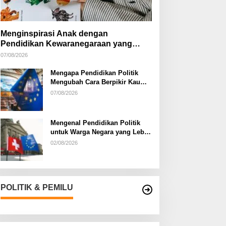
Menginspirasi Anak dengan
Pendidikan Kewaranegaraan yang
Kreatif
07/08/2026
Mengapa Pendidikan Politik
Mengubah Cara Berpikir Kaum
Muda
07/08/2026
Mengenal Pendidikan Politik
untuk Warga Negara yang Lebih
Kritis
02/08/2026
POLITIK & PEMILU