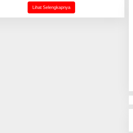
A
K
Lihat Selengkapnya
S
I