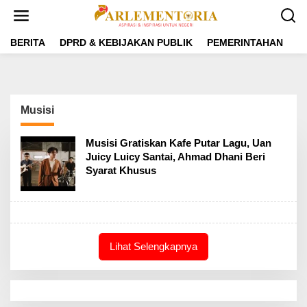
L
e
w
a
BERITA
DPRD & KEBIJAKAN PUBLIK
PEMERINTAHAN
P
t
i
k
e
k
Musisi
o
n
t
Musisi Gratiskan Kafe Putar Lagu, Uan
e
Juicy Luicy Santai, Ahmad Dhani Beri
n
Syarat Khusus
Lihat Selengkapnya