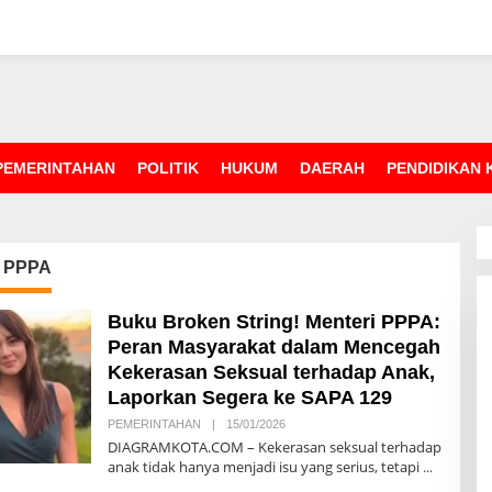
PEMERINTAHAN
POLITIK
HUKUM
DAERAH
PENDIDIKAN
i PPPA
Buku Broken String! Menteri PPPA:
Peran Masyarakat dalam Mencegah
Kekerasan Seksual terhadap Anak,
Laporkan Segera ke SAPA 129
PEMERINTAHAN
|
15/01/2026
O
L
DIAGRAMKOTA.COM – Kekerasan seksual terhadap
E
anak tidak hanya menjadi isu yang serius, tetapi
H
R