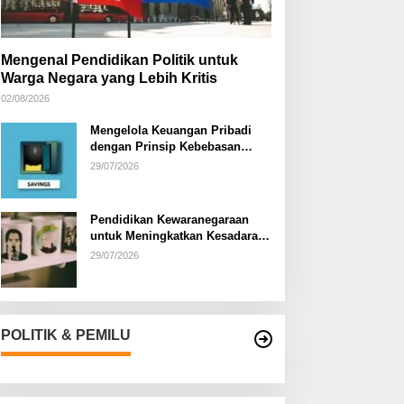
Mengenal Pendidikan Politik untuk
Warga Negara yang Lebih Kritis
02/08/2026
Mengelola Keuangan Pribadi
dengan Prinsip Kebebasan
Finansial
29/07/2026
Pendidikan Kewaranegaraan
untuk Meningkatkan Kesadaran
Berbangsa dan Bernegara di…
29/07/2026
POLITIK & PEMILU