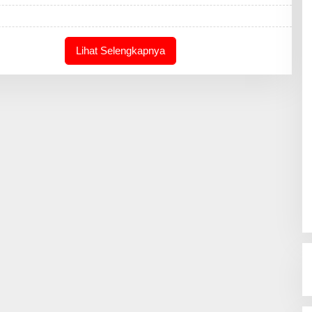
E
D
A
K
S
Lihat Selengkapnya
I