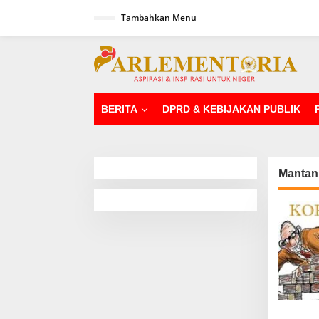
L
Tambahkan Menu
e
w
a
tutup
t
i
k
e
k
BERITA
DPRD & KEBIJAKAN PUBLIK
o
n
t
e
n
Mantan 