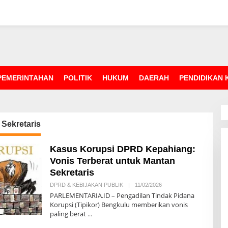
PEMERINTAHAN
POLITIK
HUKUM
DAERAH
PENDIDIKAN
Sekretaris
Kasus Korupsi DPRD Kepahiang:
Vonis Terberat untuk Mantan
Sekretaris
DPRD & KEBIJAKAN PUBLIK
|
11/02/2026
O
L
PARLEMENTARIA.ID – Pengadilan Tindak Pidana
E
Korupsi (Tipikor) Bengkulu memberikan vonis
H
paling berat
R
E
D