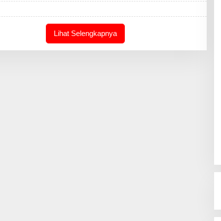
A
K
S
I
Lihat Selengkapnya