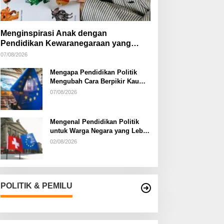
Menginspirasi Anak dengan
Pendidikan Kewaranegaraan yang
Kreatif
07/08/2026
Mengapa Pendidikan Politik
Mengubah Cara Berpikir Kaum
Muda
07/08/2026
Mengenal Pendidikan Politik
untuk Warga Negara yang Lebih
Kritis
02/08/2026
POLITIK & PEMILU