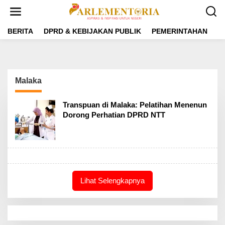
L
e
w
a
BERITA
DPRD & KEBIJAKAN PUBLIK
PEMERINTAHAN
P
t
i
k
e
k
Malaka
o
n
t
Transpuan di Malaka: Pelatihan Menenun
e
Dorong Perhatian DPRD NTT
n
Lihat Selengkapnya