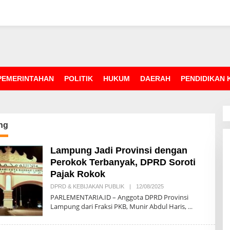
PEMERINTAHAN
POLITIK
HUKUM
DAERAH
PENDIDIKAN
ng
Lampung Jadi Provinsi dengan
Perokok Terbanyak, DPRD Soroti
Pajak Rokok
DPRD & KEBIJAKAN PUBLIK
|
12/08/2025
O
L
PARLEMENTARIA.ID – Anggota DPRD Provinsi
E
Lampung dari Fraksi PKB, Munir Abdul Haris,
H
R
E
D