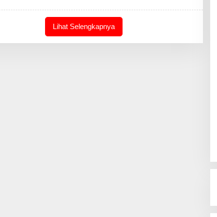
A
K
S
Lihat Selengkapnya
I