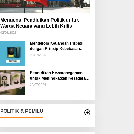
Mengenal Pendidikan Politik untuk
Warga Negara yang Lebih Kritis
02/08/2026
Mengelola Keuangan Pribadi
dengan Prinsip Kebebasan
Finansial
29/07/2026
Pendidikan Kewaranegaraan
untuk Meningkatkan Kesadaran
Berbangsa dan Bernegara di…
29/07/2026
POLITIK & PEMILU