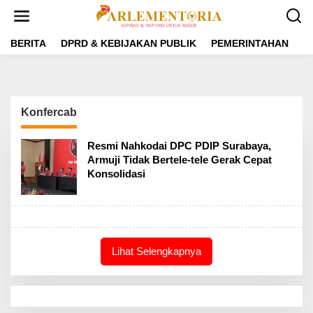
L
e
w
a
BERITA
DPRD & KEBIJAKAN PUBLIK
PEMERINTAHAN
P
t
i
k
e
k
Konfercab
o
n
t
Resmi Nahkodai DPC PDIP Surabaya,
e
Armuji Tidak Bertele-tele Gerak Cepat
n
Konsolidasi
Lihat Selengkapnya