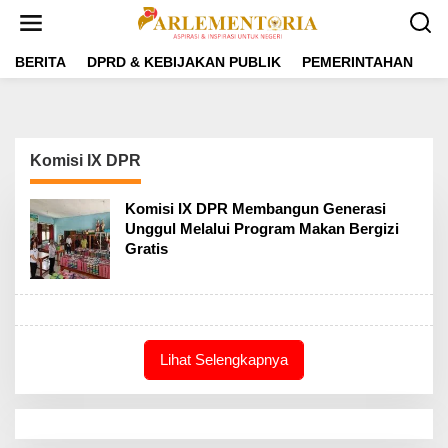
L
e
w
a
BERITA
DPRD & KEBIJAKAN PUBLIK
PEMERINTAHAN
P
t
i
k
e
k
Komisi IX DPR
o
n
t
Komisi IX DPR Membangun Generasi
e
Unggul Melalui Program Makan Bergizi
n
Gratis
Lihat Selengkapnya