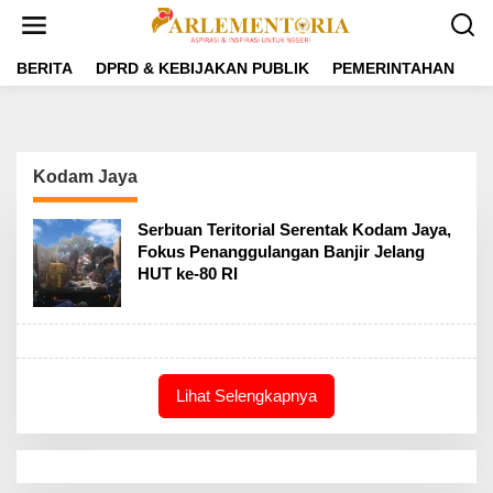
L
e
w
a
BERITA
DPRD & KEBIJAKAN PUBLIK
PEMERINTAHAN
P
t
i
k
e
k
Kodam Jaya
o
n
t
Serbuan Teritorial Serentak Kodam Jaya,
e
Fokus Penanggulangan Banjir Jelang
n
HUT ke-80 RI
Lihat Selengkapnya